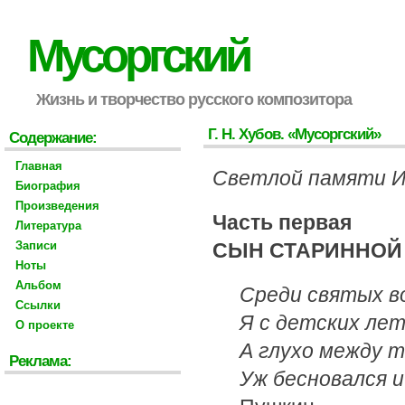
Мусоргский
Жизнь и творчество русского композитора
Г. Н. Хубов. «Мусоргский»
Содержание:
Главная
Светлой памяти 
Биография
Произведения
Часть первая
Литература
Записи
СЫН СТАРИННОЙ
Ноты
Альбом
Среди святых в
Ссылки
Я с детских лет
О проекте
А глухо между т
Реклама:
Уж бесновался и