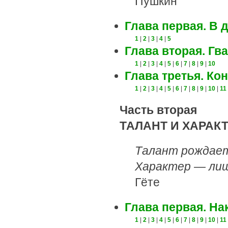
Пушкин
Глава первая. В 
1
|
2
|
3
|
4
|
5
Глава вторая. Гв
1
|
2
|
3
|
4
|
5
|
6
|
7
|
8
|
9
|
10
Глава третья. Ко
1
|
2
|
3
|
4
|
5
|
6
|
7
|
8
|
9
|
10
|
11
Часть вторая
ТАЛАНТ И ХАРАК
Талант рождает
Характер — лиш
Гёте
Глава первая. На
1
|
2
|
3
|
4
|
5
|
6
|
7
|
8
|
9
|
10
|
11