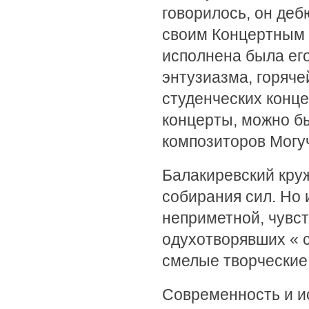
говорилось, он де
своим Концертным A
исполнена была ег
энтузиазма, горяче
студенческих конце
концерты, можно б
композиторов Могуч
Балакиревский кру
собирания сил. Но 
неприметной, чувст
одухотворявших « 
смелые творческие
Современность и ис