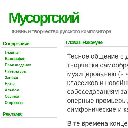
Мусоргский
Жизнь и творчество русского композитора
Глава I. Накануне
Содержание:
Главная
Тесное общение с д
Биография
творчески самообр
Произведения
Литература
музицированию (в ч
Записи
классиков и новей
Ноты
Альбом
собеседованиям за 
Ссылки
оперные премьеры,
О проекте
симфонические и к
Реклама:
В те времена конц