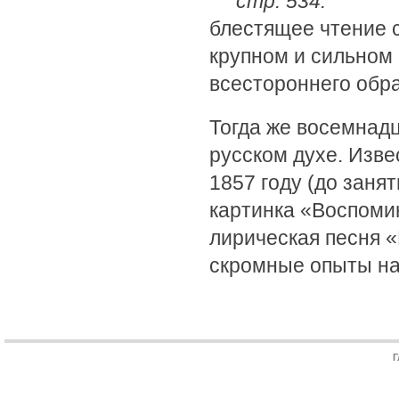
стр. 534.
блестящее чтение с
крупном и сильном
всестороннего обр
Тогда же восемнад
русском духе. Изв
1857 году (до заня
картинка «Воспомин
лирическая песня «
скромные опыты н
Г