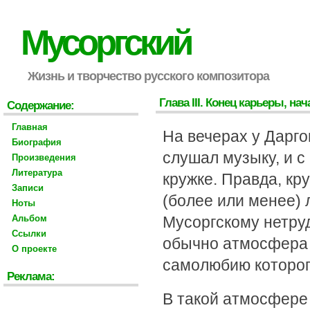
Мусоргский
Жизнь и творчество русского композитора
Глава III. Конец карьеры, на
Содержание:
Главная
На вечерах у Дарг
Биография
слушал музыку, и с
Произведения
Литература
кружке. Правда, к
Записи
(более или менее)
Ноты
Альбом
Мусоргскому нетруд
Ссылки
обычно атмосфера 
О проекте
самолюбию которого
Реклама:
В такой атмосфере