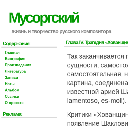
Мусоргский
Жизнь и творчество русского композитора
Глава IV. Трагедия «Хованщ
Содержание:
Главная
Так заканчивается 
Биография
сущности, самостоя
Произведения
Литература
самостоятельная, 
Записи
картина, соединен
Ноты
Альбом
известной арией Ша
Ссылки
lamentoso, es-moll).
О проекте
Критики «Хованщины
Реклама:
появление Шаклови