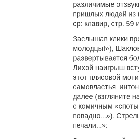
различимые отзвук
пришлых людей из п
ср: клавир, стр. 59 
Заслышав клики пр
молодцы!»), Шакло
развертывается бол
Лихой наигрыш всту
этот плясовой моти
самовластья, инто
далее (взгляните н
с комичным «споты
повадно...»). Стре
печали...»: