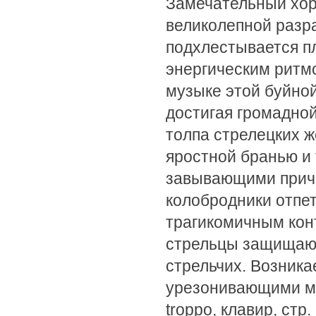
Замечательный хор
великолепной разр
подхлестывается п
энергическим ритм
музыке этой буйной
достигая громадно
толпа стрелецких 
яростной бранью и 
завывающими причи
колобродники отпетые
трагикомичным ко
стрельцы защищают
стрельчих. Возника
урезонивающими му
troppo, клавир, ст