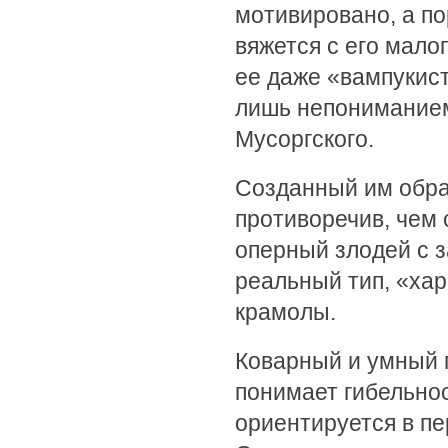
мотивировано, а по
вяжется с его мало
ее даже «вампукис
лишь непонимание
Мусоргского.
Созданный им обра
противоречив, чем 
оперный злодей с 
реальный тип, «ха
крамолы.
Коварный и умный п
понимает гибельно
ориентируется в п