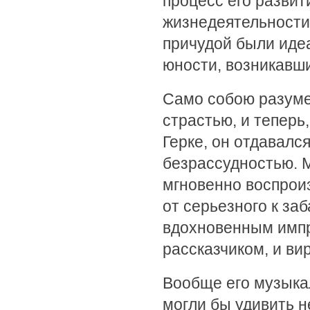
процесс его развит
жизнедеятельности,
причудой были иде
юности, возникавш
Само собою разумее
страстью, и теперь
Герке, он отдавалс
безрассудностью. 
мгновенно воспрои
от серьезного к заб
вдохновенным имп
рассказчиком, и ви
Вообще его музыкал
могли бы удивить 