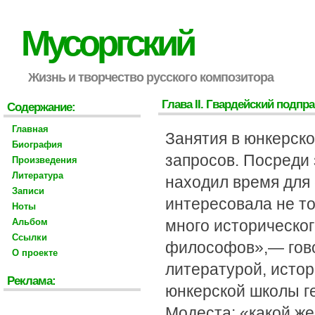
Мусоргский
Жизнь и творчество русского композитора
Глава II. Гвардейский подп
Содержание:
Главная
Занятия в юнкерско
Биография
запросов. Посреди 
Произведения
Литература
находил время для 
Записи
интересовала не т
Ноты
Альбом
много историческог
Ссылки
философов»,— гово
О проекте
литературой, исто
Реклама:
юнкерской школы г
Модеста: «какой же