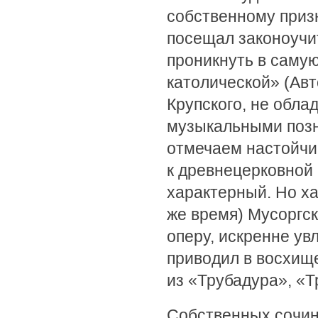
собственному призн
посещал законоучит
проникнуть в самую
католической» (Авт
Крупского, не обл
музыкальными позн
отмечаем настойчи
к древнецерковной
характерный. Но хар
же время) Мусоргск
оперу, искренне ув
приводил в восхищ
из «Трубадура», «Тр
Собственных сочин