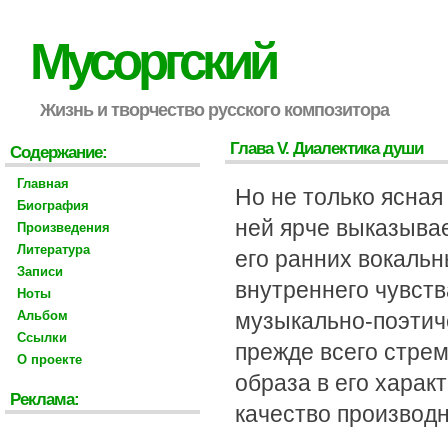
Мусоргский
Жизнь и творчество русского композитора
Глава V. Диалектика души
Содержание:
Главная
Но не только ясная
Биография
ней ярче выказыва
Произведения
Литература
его ранних вокаль
Записи
внутреннего чувств
Ноты
Альбом
музыкально-поэтич
Ссылки
прежде всего стре
О проекте
образа в его харак
Реклама:
качество производн