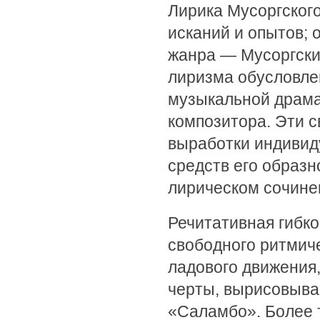
Лирика Мусоргского
исканий и опытов;
жанра — Мусоргски
лиризма обусловле
музыкальной драма
композитора. Эти 
выработки индивид
средств его образн
лирическом сочинен
Речитативная гибк
свободного ритмиче
ладового движения
черты, вырисовыва
«Саламбо». Более т