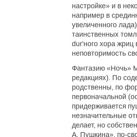
настройке» и в не
например в средин
увеличенного лада
таинственных томл
dur'ного хора жриц
неповторимость св
Фантазию «Ночь» М
редакциях). По сод
родственны, по фо
первоначальной (о
придерживается пуш
незначительные от
делает, но собств
А. Пушкина», по-с