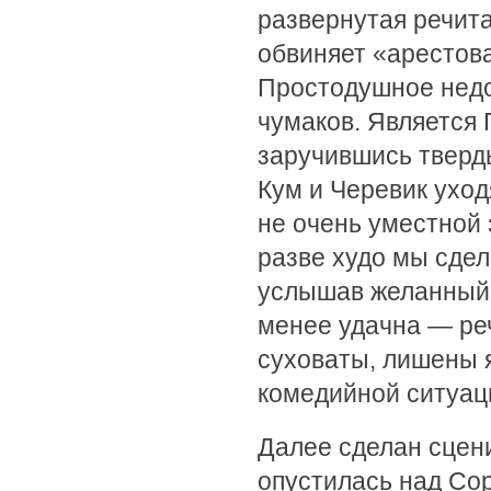
развернутая речита
обвиняет «арестова
Простодушное нед
чумаков. Является 
заручившись тверд
Кум и Черевик уход
не очень уместной 
разве худо мы сдел
услышав желанный о
менее удачна — ре
суховаты, лишены 
комедийной ситуац
Далее сделан сцен
опустилась над Сор