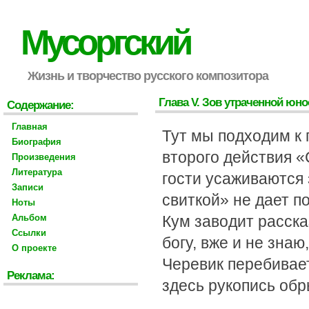
Мусоргский
Жизнь и творчество русского композитора
Глава V. Зов утраченной юно
Содержание:
Главная
Тут мы подходим к
Биография
второго действия 
Произведения
Литература
гости усаживаются 
Записи
свиткой» не дает п
Ноты
Альбом
Кум заводит рассказ
Ссылки
богу, вже и не знаю
О проекте
Черевик перебивает:
Реклама:
здесь рукопись обр