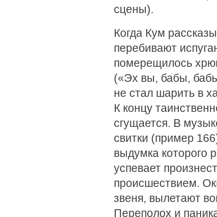
сцены).
Когда Кум рассказы
перебивают испуга
померещилось хрюк
(«Эх вы, бабы, бабы
не стал шарить в х
К концу таинственн
сгущается. В музык
свитки (пример 166
выдумка которого р
успевает произнес
происшествием. Ок
звеня, вылетают во
Переполох и паника