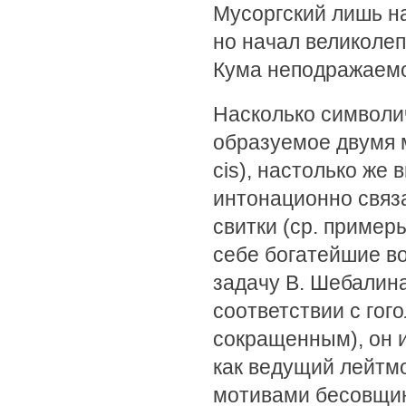
Мусоргский лишь на
но начал великоле
Кума неподражаемо
Насколько символи
образуемое двумя м
cis), настолько же
интонационно связ
свитки (ср. пример
себе богатейшие во
задачу В. Шебалин
соответствии с гог
сокращенным), он 
как ведущий лейтмо
мотивами бесовщин