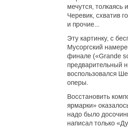
мечутся, толкаясь 
Черевик, схватив г
и прочие...
Эту картинку, с б
Мусоргский намере
финале («Grande s
предварительный н
воспользовался Шеб
оперы.
Восстановить комп
ярмарки» оказалос
надо было досочини
написал только «Д