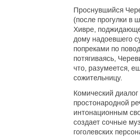
Проснувшийся Чере
(после прогулки в ш
Хивре, поджидающей
дому надоевшего су
попреками по пово
потягиваясь, Чере
что, разумеется, е
сожительницу.
Комический диалог
простонародной ре
интонационным сво
создает сочные му
гоголевских персон