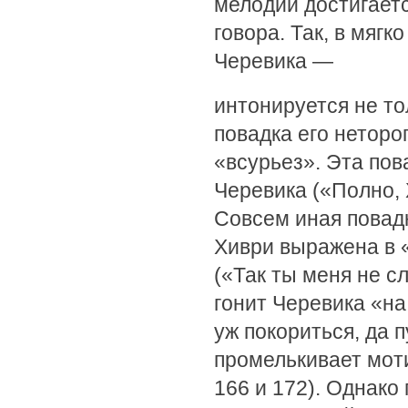
мелодии достигает
говора. Так, в мяг
Черевика —
интонируется не то
повадка его нетор
«всурьез». Эта пов
Черевика («Полно, Х
Совсем иная повад
Хиври выражена в 
(«Так ты меня не слу
гонит Черевика «на
уж покориться, да п
промелькивает мот
166 и 172). Однако