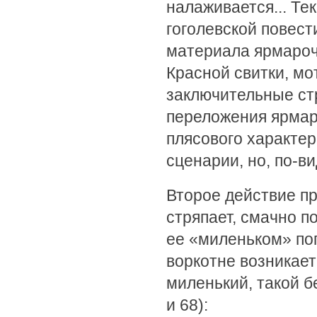
налаживается... Те
гоголевской повест
материала ярмароч
Красной свитки, м
заключительные ст
переложения ярмар
плясового характе
сценарии, но, по-в
Второе действие пр
стряпает, смачно п
ее «миленьком» по
воркотне возникае
миленький, такой бе
и 68):