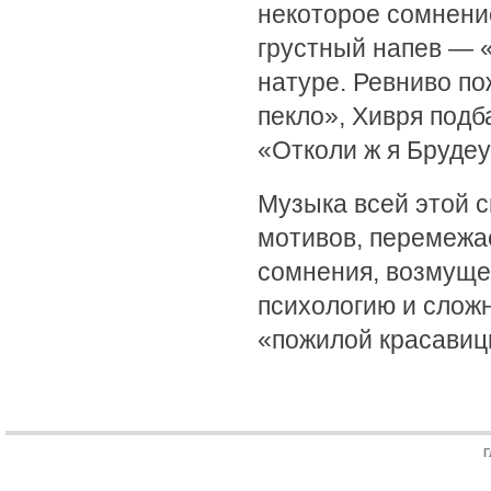
некоторое сомнение
грустный напев — «
натуре. Ревниво по
пекло», Хивря подб
«Отколи ж я Брудеус
Музыка всей этой 
мотивов, перемежа
сомнения, возмуще
психологию и слож
«пожилой красавицы
Г