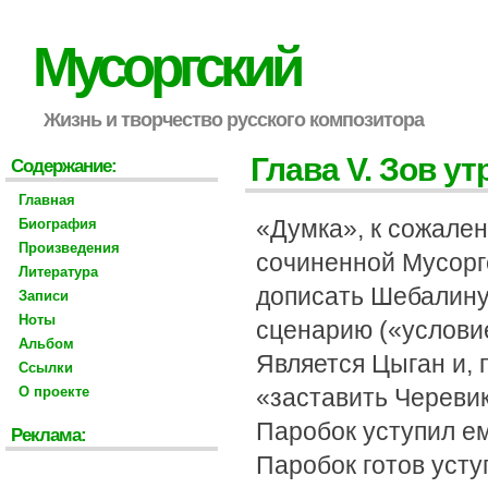
Мусоргский
Жизнь и творчество русского композитора
Глава V. Зов у
Содержание:
Главная
«Думка», к сожален
Биография
Произведения
сочиненной Мусорг
Литература
дописать Шебалину
Записи
Ноты
сценарию («услови
Альбом
Является Цыган и,
Ссылки
О проекте
«заставить Черевик
Паробок уступил е
Реклама:
Паробок готов усту