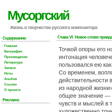
Мусоргский
Жизнь и творчество русского композитора
Глава VI. Новое слово прав
Содержание:
Главная
Точкой опоры его 
Биография
интонация человече
Произведения
Литература
пользовался ею как
Записи
Со временем, вопл
Ноты
Альбом
действительности в
Ссылки
из народной жизни»
О проекте
общее значение —
Реклама:
чувств и мыслей в 
художественно точ