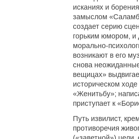
исканиях и борения
замыслом «Саламбо
создает серию сце
горьким юмором, и
морально-психолог
возникают в его му
снова неожиданные
вещицах» выдвигае
историческом ходе 
«Женитьбу»; написа
приступает к «Борис
Путь извилист, кре
противоречия живог
(«заветной») цели,