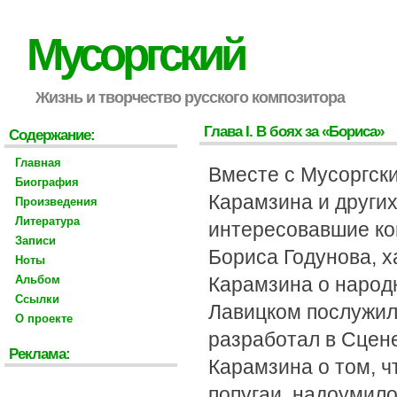
Мусоргский
Жизнь и творчество русского композитора
Глава I. В боях за «Бориса»
Содержание:
Главная
Вместе с Мусоргск
Биография
Карамзина и других
Произведения
Литература
интересовавшие ко
Записи
Бориса Годунова, х
Ноты
Альбом
Карамзина о народ
Ссылки
Лавицком послужил
О проекте
разработал в Сцен
Реклама:
Карамзина о том, 
попугаи, надоумило