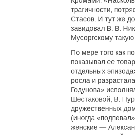
Кромами. «Насколь
трагичности, потр
Стасов. И тут же д
завидовал В. В. Ник
Мусоргскому такую
По мере того как п
показывал ее това
отдельных эпизодах
росла и разрастала
Годунова» исполня
Шестаковой, В. Пур
дружественных дома
(иногда «подпевал
женские — Алексан