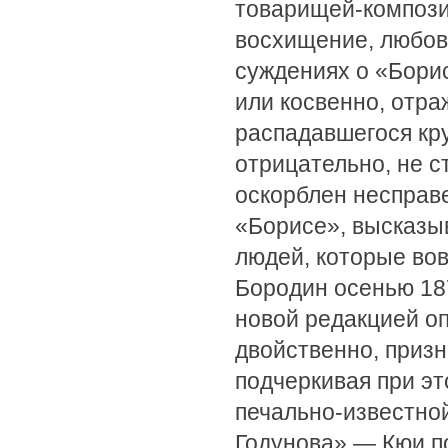
товарищей-композит
восхищение, любова
суждениях о «Борис
или косвенно, отр
распадавшегося кр
отрицательно, не 
оскорблен несправ
«Борисе», высказы
людей, которые во
Бородин осенью 187
новой редакцией оп
двойственно, приз
подчеркивая при эт
печально-известно
Годунова» — Кюи по