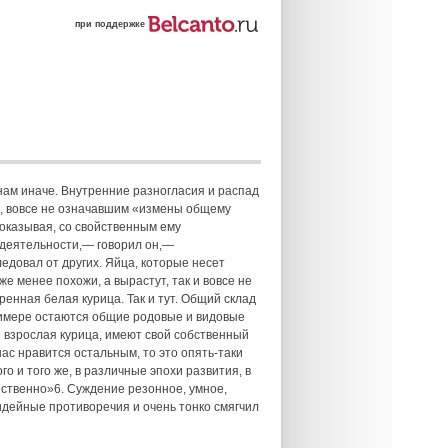
при поддержке
ам иначе. Внутренние разногласия и распад
в, вовсе не означавшим «измены общему
доказывая, со свойственным ему
 деятельности,— говорил он,—
едовал от других. Яйца, которые несет
же менее похожи, а вырастут, так и вовсе не
ренная белая курица. Так и тут. Общий склад
римере остаются общие родовые и видовые
и взрослая курица, имеют свой собственный
 нас нравится остальным, то это опять-таки
о и того же, в различные эпохи развития, в
ественно»6. Суждение резонное, умное,
идейные противоречия и очень тонко смягчил