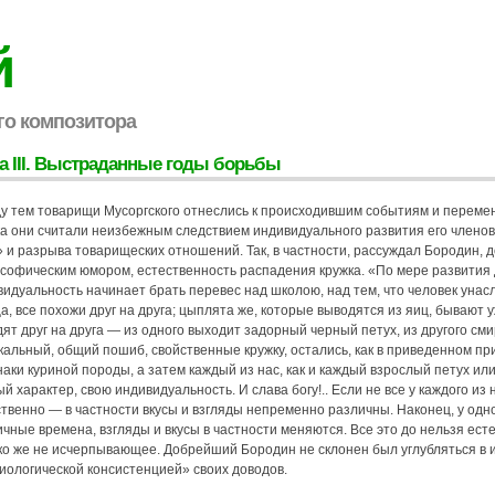
й
го композитора
а III. Выстраданные годы борьбы
у тем товарищи Мусоргского отнеслись к происходившим событиям и перемен
ка они считали неизбежным следствием индивидуального развития его члено
 и разрыва товарищеских отношений. Так, в частности, рассуждал Бородин, 
софическим юмором, естественность распадения кружка. «По мере развития
идуальность начинает брать перевес над школою, над тем, что человек унасл
а, все похожи друг на друга; цыплята же, которые выводятся из яиц, бывают у
ят друг на друга — из одного выходит задорный черный петух, из другого сми
кальный, общий пошиб, свойственные кружку, остались, как в приведенном п
аки куриной породы, а затем каждый из нас, как и каждый взрослый петух ил
й характер, свою индивидуальность. И слава богу!.. Если не все у каждого из
твенно — в частности вкусы и взгляды непременно различны. Наконец, у одног
чные времена, взгляды и вкусы в частности меняются. Все это до нельзя ест
ко же не исчерпывающее. Добрейший Бородин не склонен был углубляться в 
иологической консистенцией» своих доводов.