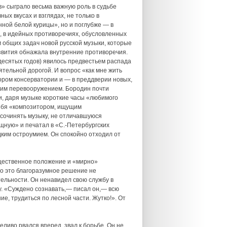
» сыграло весьма важную роль в судьбе
ых вкусах и взглядах, не только в
ной белой курицы», но и поглубже — в
, в идейных противоречиях, обусловленных
 общих задач новой русской музыки, которые
азвития обнажала внутренние противоречия.
есятых годов) явилось предвестьем распада
ятельной дорогой. И вопрос «как мне жить
ором консерватории и — в преддверии новых,
ким перевооружением. Бородин почти
, даря музыке короткие часы «любимого
себя «композитором, ищущим
сочинять музыку, не отличавшуюся
ящную» и печатал в «С.-Петербургских
дким остроумием. Он спокойно отходил от
общественное положение и «мирно»
Но это благоразумное решение не
тельности. Он ненавидел свою службу в
у. «Суждено сознавать,— писал он,— всю
ие, трудиться по лесной части. Жутко!». От
ливо рвался вперед, звал к борьбе. Он не