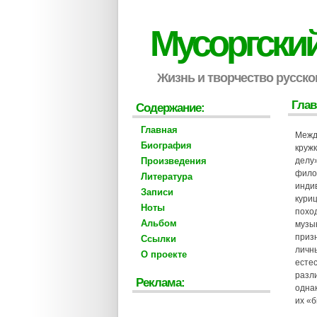
Мусоргски
Жизнь и творчество русско
Глав
Содержание:
Главная
Межд
Биография
круж
Произведения
делу»
фило
Литература
индив
Записи
куриц
Ноты
поход
Альбом
музы
призн
Ссылки
личны
О проекте
естес
разли
Реклама:
одна
их «б