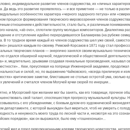
словно, индивидуальное развитие членов содружества, их «личных характеров
а. Да ведь это развитие проявлялось — и все приметнее — не только в различн
видуальных особенностях характера «черного задорного петуха» или «смирен
ном процессе формирования творческого мировоззрения членов содружества
ичным отношением к действительности, стало быть, и различным пониманием
ого начала, «ab ovo», сплотили группу молодых композиторов. Диалектика р
ждение и отступление идейно переродившегося Балакирева (на рубеже семид
а. В то трудное время каждый из членов содружества шел уже своей, самосто
мно» решался каждым по-своему. Римский-Корсаков в 1871 году стал професс
тальных творческих планов — энергично занялся своим музыкально-техничес
ело отдался обширной научной, педагогической и общественной деятельности
га» и, медлительно, урывками создавая гениальные произведения, называл 
вестности»... Кюи, преуспевая на поприще Инженерной академии, продолжал 
нальностью и силой, но, по выражению Чайковского, «всегда приличную и из
остях» критические заметки, блиставшие не столько остротой ума, сколько е
 увлечений и считался членом Могучей кучки скорей по инерции...
ятно, и Мусоргский при желании мог бы занять, как его товарищи, прочное 
ршенствовать свой талант, споспешествуя прогрессу музыкальной культуры. 
асовывалось с его убеждениями, с боевым духом его художнической жизнедея
ом департаменте, с которой вынужден был мириться, чтоб не умереть с голод
одность и ненужность моего труда по лесной части и, несмотря на это сознан
йских порядков», как он выражался, было ему «тошнехонько»...
гский жил и горел революционными идеями творческого новаторства, нетерпе