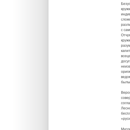
Безу
кружк
инди
слож
разл
с сам
Отчу
кружк
разу
капи
всец
досу
неиз
ориги
ведом
былых
Веро
сове
согл
Лесн
беспл
«руси
Мусор