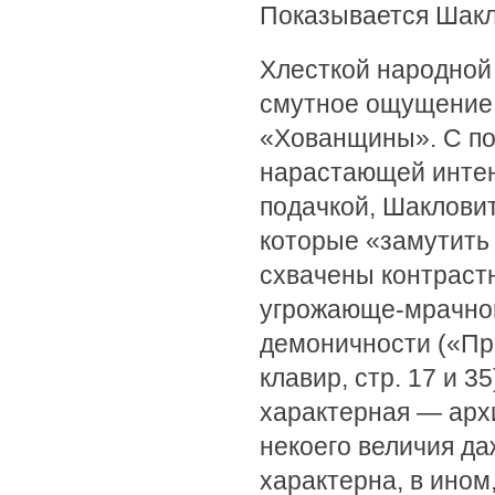
Показывается Шак
Хлесткой народной 
смутное ощущение 
«Хованщины». С по
нарастающей интен
подачкой, Шакловит
которые «замутить 
схвачены контраст
угрожающе-мрачной
демоничности («Пр'о
клавир, стр. 17 и 3
характерная — архи
некоего величия д
характерна, в ином