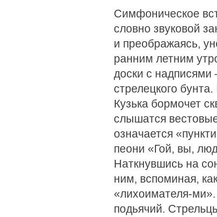
Симфоническое вст
словно звуковой за
и преображаясь, у
ранним летним утр
доски с надписями
стрелецкого бунта.
Кузька бормочет с
слышатся вестовые
означается «пункт
пеони «Гой, вы, лю
Наткнувшись на со
ним, вспоминая, ка
«лихоимателя-ми».
подьячий. Стрельцы