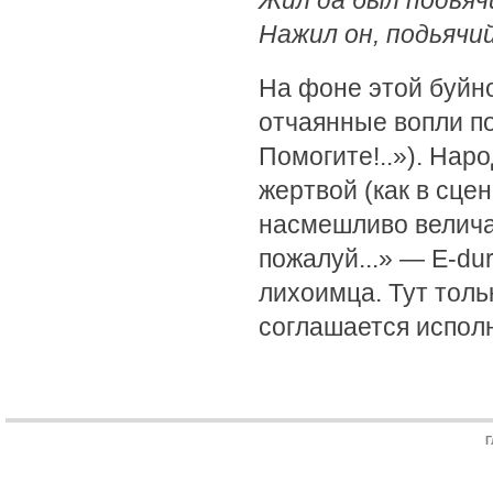
Жил да был подьяч
Нажил он, подьячий
На фоне этой буйн
отчаянные вопли по
Помогите!..»). Нар
жертвой (как в сце
насмешливо величая
пожалуй...» — Е-du
лихоимца. Тут тол
соглашается исполн
Г