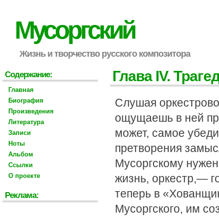
Мусоргский
Жизнь и творчество русского композитора
Глава IV. Траг
Содержание:
Главная
Слушая оркестрово
Биография
Произведения
ощущаешь в ней при
Литература
может, самое убеди
Записи
Ноты
претворения замыс
Альбом
Мусоргскому нужен 
Ссылки
О проекте
жизнь, оркестр,— г
теперь в «Хованщин
Реклама:
Мусоргского, им со