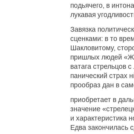
подьячего, в интон
лукавая угодливост
Завязка политичес
сценками: в то врем
Шакловитому, сторо
пришлых людей «Жил
ватага стрельцов с
панический страх н
прообраз дан в са
приобретает в дал
значение «стрелецк
и характеристика н
Едва закончилась с