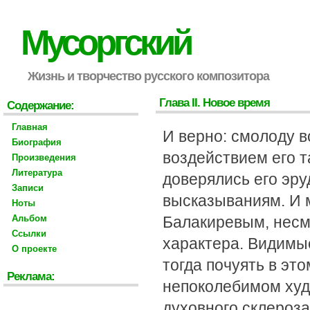
Мусоргский
Жизнь и творчество русского композитора
Глава II. Новое время
Содержание:
Главная
И верно: смолоду 
Биография
воздействием его т
Произведения
Литература
доверялись его эру
Записи
высказываниям. И 
Ноты
Альбом
Балакиревым, несм
Ссылки
характера. Видимые
О проекте
тогда почуять в эт
Реклама:
непоколебимом худ
духовного склероз