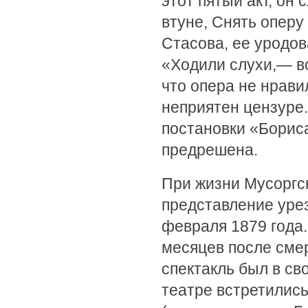
этот пятый акт, он
втуне, Снять оперу
Стасова, ее уродов
«Ходили слухи,— в
что опера не нрави
неприятен цензуре.
постановки «Борис
предрешена.
При жизни Мусоргск
представление уре
февраля 1879 года.
месяцев после смер
спектакль был в с
театре встретились