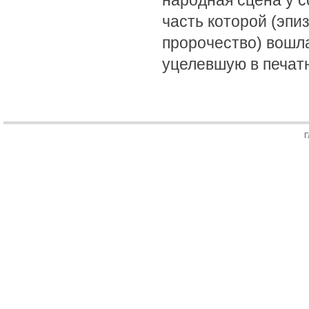
народная сцена у 
часть которой (эпи
пророчество) вошла
уцелевшую в печат
Г