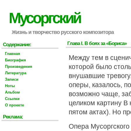
Мусоргский
Жизнь и творчество русского композитора
Глава I. В боях за «Бориса»
Содержание:
Главная
Между тем в сцени
Биография
которой было стол
Произведения
Литература
внушавшие тревогу
Записи
оперы, казалось, п
Ноты
Альбом
возможно чаще, за
Ссылки
целиком картину В 
О проекте
пятом актах). Но п
Реклама:
Опера Мусоргского 