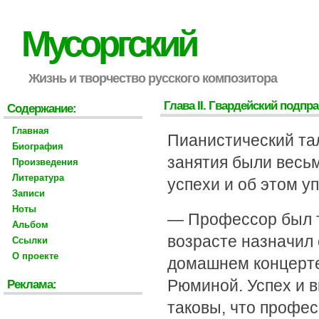
Мусоргский
Жизнь и творчество русского композитора
Глава II. Гвардейский подп
Содержание:
Главная
Пианистический тал
Биография
занятия были весь
Произведения
Литература
успехи и об этом у
Записи
Ноты
— Профессор был т
Альбом
возрасте назначил 
Ссылки
О проекте
домашнем концерте
Рюминой. Успех и 
Реклама:
таковы, что профес