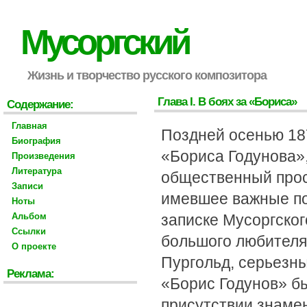
Мусоргский
Жизнь и творчество русского композитора
Глава I. В боях за «Бориса»
Содержание:
Главная
Поздней осенью 187
Биография
«Бориса Годунова»,
Произведения
Литература
общественный прос
Записи
имевшее важные по
Ноты
Альбом
записке Мусоргског
Ссылки
большого любителя 
О проекте
Пургольд, серьезн
Реклама:
«Борис Годунов» б
присутствии знаме