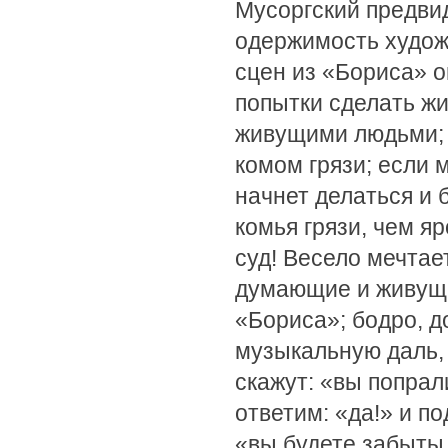
Мусоргский предви
одержимость худож
сцен из «Бориса» 
попытки сделать жи
живущими людьми; 
комом грязи; если
начнет делаться и 
комья грязи, чем яр
суд! Весело мечтае
думающие и живущие
«Бориса»; бодро, 
музыкальную даль, 
скажут: «вы попрал
ответим: «да!» и п
«вы будете забыты 