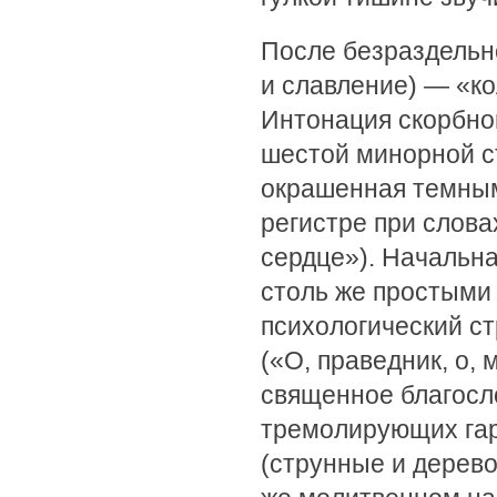
После безраздельно
и славление) — «к
Интонация скорбно
шестой минорной с
окрашенная темным
регистре при слов
сердце»). Начальн
столь же простыми
психологический с
(«О, праведник, о, 
священное благосл
тремолирующих гар
(струнные и дерево