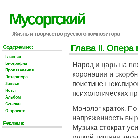
Мусоргский
Жизнь и творчество русского композитора
Глава II. Опера
Содержание:
Главная
Народ и царь на п
Биография
Произведения
коронации и скорбн
Литература
поистине шекспиро
Записи
Ноты
психологических п
Альбом
Ссылки
Монолог краток. П
О проекте
напряженность выр
Реклама:
Музыка стократ ус
гулкой тишине звуч