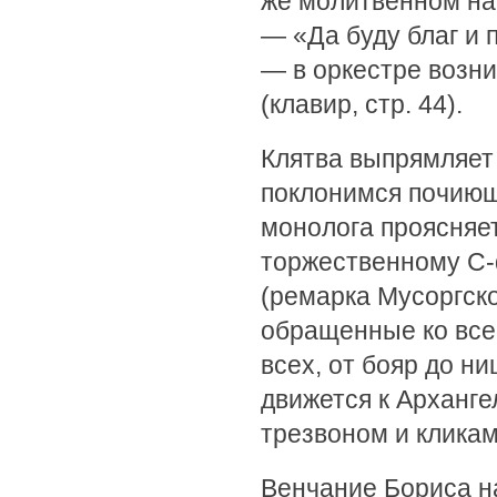
же молитвенном на
— «Да буду благ и 
— в оркестре возни
(клавир, стр. 44).
Клятва выпрямляет
поклонимся почиющ
монолога проясняет
торжественному C-d
(ремарка Мусоргск
обращенные ко все
всех, от бояр до н
движется к Арханг
трезвоном и кликам
Венчание Бориса на