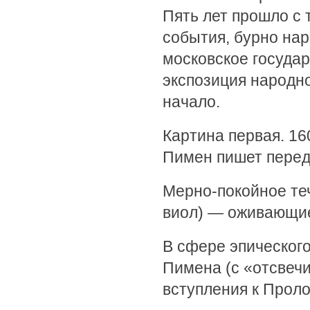
Пять лет прошло с 
события, бурно на
московское государ
экспозиция народн
начало.
Картина первая. 16
Пимен пишет перед 
Мерно-покойное те
виол) — оживающие
В сфере эпического
Пимена (с «отсвеч
вступления к Проло