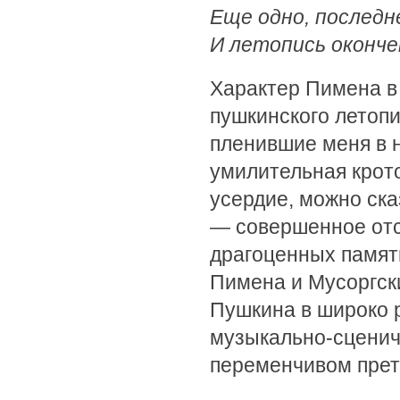
Еще одно, последн
И летопись окончен
Характер Пимена в
пушкинского летопи
пленившие меня в 
умилительная крото
усердие, можно ска
— совершенное отс
драгоценных памятн
Пимена и Мусоргск
Пушкина в широко 
музыкально-сценич
переменчивом прет