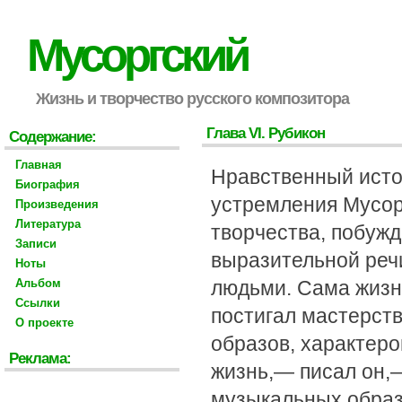
Мусоргский
Жизнь и творчество русского композитора
Глава VI. Рубикон
Содержание:
Главная
Нравственный исто
Биография
устремления Мусорг
Произведения
Литература
творчества, побуж
Записи
выразительной речи
Ноты
Альбом
людьми. Сама жизнь
Ссылки
постигал мастерст
О проекте
образов, характеро
Реклама:
жизнь,— писал он,
музыкальных образ