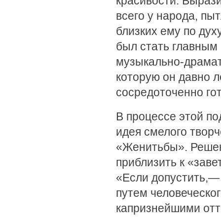
красивости. Вырази
всего у народа, пы
близких ему по ду
был стать главным
музыкально-драмат
которую он давно л
сосредоточенно го
В процессе этой по
идея смелого творч
«Женитьбы». Решен
приблизить к «заве
«Если допустить,—
путем человеческог
капризнейшими отте