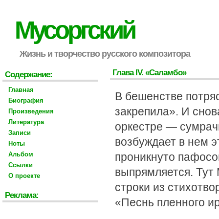
Мусоргский
Жизнь и творчество русского композитора
Глава IV. «Саламбо»
Содержание:
Главная
В бешенстве потряс
Биография
закрепила». И снов
Произведения
Литература
оркестре — сумрачн
Записи
возбуждает в нем 
Ноты
Альбом
проникнуто пафосо
Ссылки
выпрямляется. Тут 
О проекте
строки из стихотво
Реклама:
«Песнь пленного и