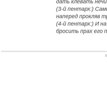
дать клевать неч
(3-й пентарх:) Са
наперед прокляв 
(4-й пентарх:) И н
бросить прах его п
Г