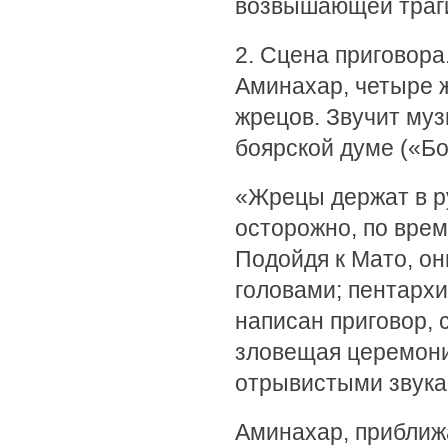
возвышающей траги
2. Сцена приговора
Аминахар, четыре 
жрецов. Звучит муз
боярской думе («Бо
«Жрецы держат в р
осторожно, по врем
Подойдя к Мато, он
головами; пентархи
написан приговор, 
зловещая церемони
отрывистыми звукам
Аминахар, приближ