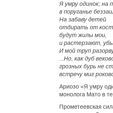
Я умру одинок; на 
в поруганье безза
На забаву детей
отдирать от кос
будут жилы мои,
и растерзают, уб
И мой труп разорв
...Но, как дуб веков
грозных бурь не с
встречу миг роково
Ариозо «Я умру оди
монолога Мато в т
Прометеевская сила