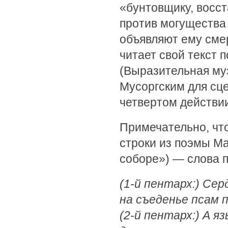
«бунтовщику, восс
против могущества
объявляют ему сме
читает свой текст 
(Выразительная му
Мусоргским для сц
четвертом действии
Примечательно, что
строки из поэмы М
соборе») — слова п
(1-й пентарх:) Сер
на съеденье псам 
(2-й пентарх:) А яз