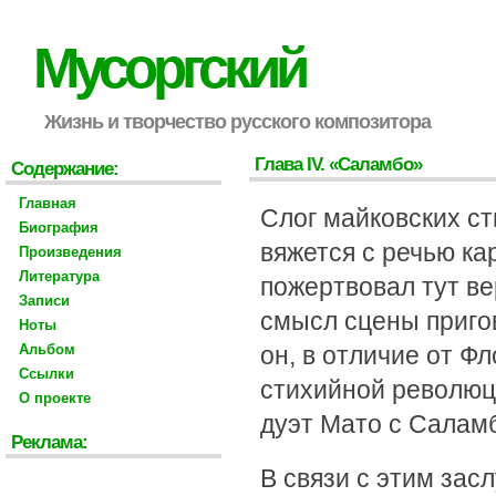
Мусоргский
Жизнь и творчество русского композитора
Глава IV. «Саламбо»
Содержание:
Главная
Слог майковских ст
Биография
вяжется с речью ка
Произведения
Литература
пожертвовал тут в
Записи
смысл сцены пригов
Ноты
Альбом
он, в отличие от Ф
Ссылки
стихийной революц
О проекте
дуэт Мато с Саламб
Реклама:
В связи с этим зас