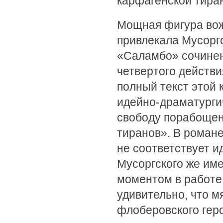
карфагенской тира
Мощная фигура вож
привлекала Мусоргс
«Саламбо» сочинен
четвертого действи
полный текст этой 
идейно-драматурги
свободу порабощен
тиранов». В романе
не соответствует 
Мусоргского же им
моментом в работе
удивительно, что м
флоберовского гер