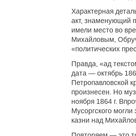
Характерная деталь
акт, знаменующий п
имели место во вр
Михайловым, Обруч
«политических прес
Правда, «ад тексто
дата — октябрь 186
Петропавловской кр
произнесен. Но муз
ноября 1864 г. Впр
Мусоргского могли 
казни над Михайло
Повторяем — это тол