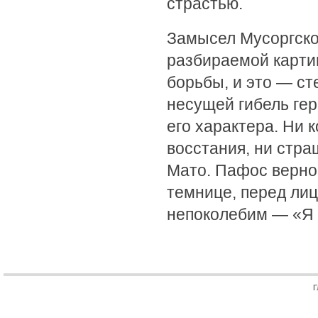
страстью.
Замысел Мусоргско
разбираемой карти
борьбы, и это — с
несущей гибель ге
его характера. Ни 
восстания, ни стра
Мато. Пафос вернос
темнице, перед ли
непоколебим — «Я у
Г