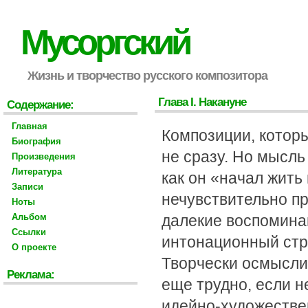
Мусоргский
Жизнь и творчество русского композитора
Глава I. Накануне
Содержание:
Главная
Композиции, которы
Биография
не сразу. Но мысль
Произведения
Литература
как он «начал жит
Записи
нечувствительно п
Ноты
Альбом
далекие воспомина
Ссылки
интонационный стро
О проекте
Творчески осмыслит
Реклама:
еще трудно, если 
идейно-художествен