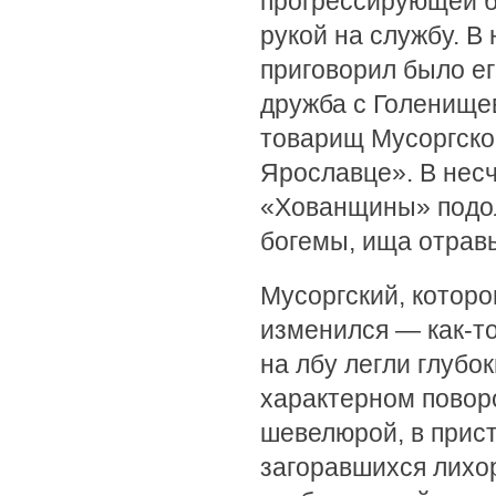
прогрессирующей б
рукой на службу. В 
приговорил было ег
дружба с Голенище
товарищ Мусоргског
Ярославце». В нес
«Хованщины» подол
богемы, ища отравы
Мусоргский, которо
изменился — как-то
на лбу легли глубо
характерном повор
шевелюрой, в прист
загоравшихся лихо