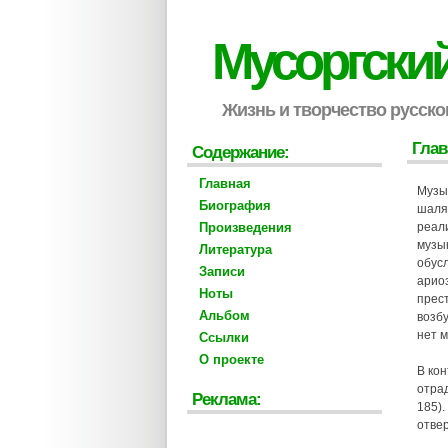
Мусоргски
Жизнь и творчество русско
Глав
Содержание:
Главная
Музы
Биография
шаляп
Произведения
реал
музы
Литература
обус
Записи
арио
Ноты
прест
Альбом
возб
нет 
Ссылки
О проекте
В кон
отрад
Реклама:
185).
отвер