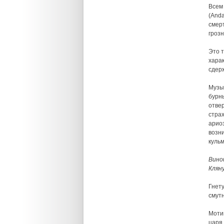
Всем
(Anda
смерт
грозн
Это 
харак
сдерж
Музы
бурн
отве
страх
арио
возн
кульм
Вино
Кляну
Гнет
смут
Мотив
царя