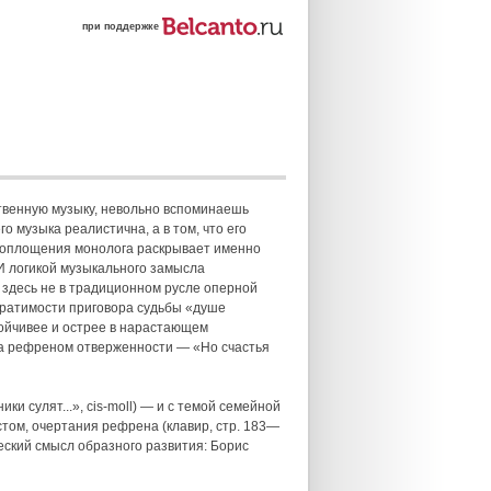
при поддержке
ственную музыку, невольно вспоминаешь
го музыка реалистична, а в том, что его
воплощения монолога раскрывает именно
И логикой музыкального замысла
 здесь не в традиционном русле оперной
вратимости приговора судьбы «душе
тойчивее и острее в нарастающем
га рефреном отверженности — «Но счастья
и сулят...», cis-moll) — и с темой семейной
екстом, очертания рефрена (клавир, стр. 183—
еский смысл образного развития: Борис