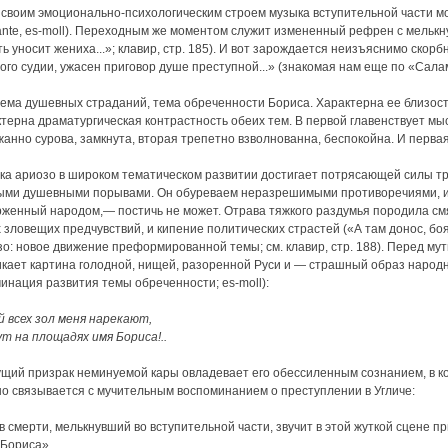
 своим эмоционально-психологическим строем музыка вступительной части м
nte, es-moll). Переходным же моментом служит измененный рефрен с мелькну
ь уносит жениха...»; клавир, стр. 185). И вот зарождается неизъяснимо ско
ого судии, ужасен приговор душе преступной...» (знакомая нам еще по «Сала
тема душевных страданий, тема обреченности Бориса. Характерна ее близост
терна драматургическая контрастность обеих тем. В первой главенствует мыс
анно сурова, замкнута, вторая трепетно взволнованна, беспокойна. И перва
ка ариозо в широком тематическом развитии достигает потрясающей силы т
ыми душевными порывами. Он обуреваем неразрешимыми противоречиями, и
рженный народом,— постичь не может. Отрава тяжкого раздумья породила см
 зловещих предчувствий, и кипение политических страстей («А там донос, боя
зо: новое движение преформированной темы; см. клавир, стр. 188). Перед м
икает картина голодной, нищей, разоренной Руси и — страшный образ народн
инация развития темы обреченности; es-moll):
й всех зол меня нарекают,
т на площадях имя Бориса!..
ущий призрак неминуемой кары овладевает его обессиленным сознанием, в к
но связывается с мучительным воспоминанием о преступлении в Угличе:
 смерти, мелькнувший во вступительной части, звучит в этой жуткой сцене 
 Бориса».