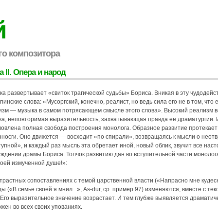
й
го композитора
а II. Опера и народ
ка развертывает «свиток трагической судьбы» Бориса. Вникая в эту чудодей
инские слова: «Мусоргский, конечно, реалист, но ведь сила его не в том, что е
изм — музыка в самом потрясающем смысле этого слова». Высокий реализм 
ка, неповторимая выразительность, захватывающая правда ее драматургии. 
ловлена полная свобода построения монолога. Образное развитие протекает
зносги. Оно движется — восходит «по спирали», возвращаясь к мысли о неот
упной», и каждый раз мысль эта обретает иной, новый облик, звучит все нас
уждении драмы Бориса. Толчок развитию дан во вступительной части моноло
моей измученной душе!»:
трастных сопоставлениях с темой царственной власти («Напрасно мне кудесник
ы («В семье своей я мнил...», As-dur, ср. пример 97) изменяются, вместе с т
 Его выразительное значение возрастает. И тем глубже выявляется драматич
жен во всех своих упованиях.