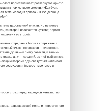
онолога подготавливает развернутое ариозо
вшим в нем мотивом смерти. («Как буря,
рбная тема-мелодия ариозо «Тяжка десница
мбо»):
ь теме царственной власти. Но не менее
ль, во второй изливаются чувства; первая
я отражена во второй.
рагизма. Страдания Бориса сопряжены с
стинный смысл которых он — властелин,
ятение души — и пытку совести, и тайный
р крамола...» — средний, as-moll'ный эпизод
утнеющим взором Годунова густым наплывом
ого возмущения (поворот к репризе и
отором страх перед народной ненавистью
призрака, завершающей монолог «преступного