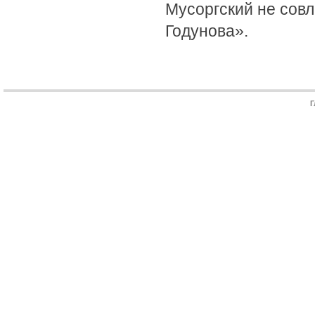
Мусоргский не сов
Годунова».
Г