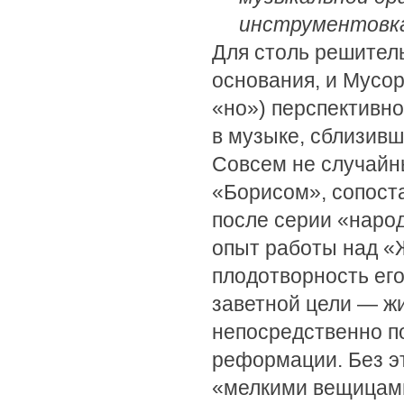
инструментовка 
Для столь решител
основания, и Мусор
«но») перспективн
в музыке, сблизивш
Совсем не случайн
«Борисом», сопостав
после серии «наро
опыт работы над «
плодотворность его
заветной цели — ж
непосредственно п
реформации. Без эт
«мелкими вещицами 