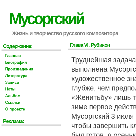
Мусоргский
Жизнь и творчество русского композитора
Глава VI. Рубикон
Содержание:
Главная
Труднейшая задача,
Биография
выполнена Мусоргск
Произведения
Литература
художественное зна
Записи
глубже, чем предп
Ноты
Альбом
«Женитьбу» лишь т
Ссылки
зиме первое действ
О проекте
Мусоргский 3 июля 
Реклама:
чтобы завершить к
был готов. А осенью