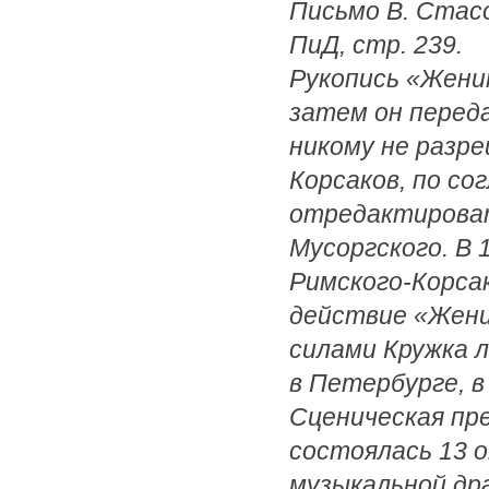
Письмо В. Стасо
ПиД, стр. 239.
Рукопись «Женит
затем он переда
никому не разре
Корсаков, по со
отредактироват
Мусоргского. В 
Римского-Корсак
действие «Жени
силами Кружка л
в Петербурге, в
Сценическая пр
состоялась 13 о
музыкальной др