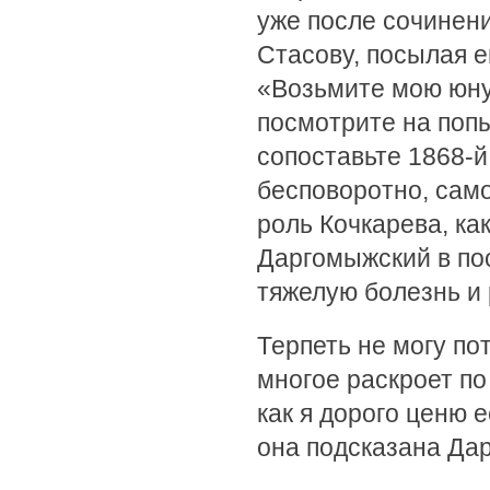
уже после сочинени
Стасову, посылая е
«Возьмите мою юну
посмотрите на попы
сопоставьте 1868-й 
бесповоротно, сам
роль Кочкарева, ка
Даргомыжский в по
тяжелую болезнь и 
Терпеть не могу по
многое раскроет по
как я дорого ценю 
она подсказана Дар