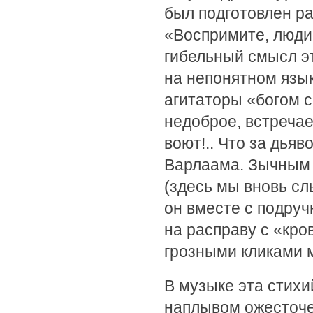
был подготовлен 
«Воспримите, людие
гибельный смысл э
на непонятном язык
агитаторы «богом 
недоброе, встреча
воют!.. Что за дья
Варлаама. Зычным 
(здесь мы вновь с
он вместе с подру
на расправу с «кр
грозными кликами м
В музыке эта стих
наплывом ожесточенн