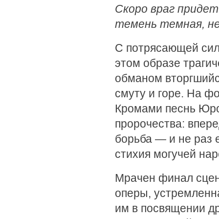
Скоро враг придет
темень темная, не
С потрясающей сил
этом образе траги
обманом вторгшийс
смуту и горе. На ф
Кромами песнь Юро
пророчества: впере
борьба — и не раз
стихия могучей на
Мрачен финал сцен
оперы, устремленн
им в посвящении др