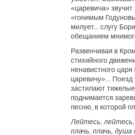
«царевича» звучит х
«гонимым Годуновы
милует... слугу Бор
обещанием мнимого
Развенчивая в Кром
стихийного движени
ненавистного царя
царевичу»... Поез
застилают тяжелые 
поднимается зарев
песню, в которой п
Лейтесь, лейтесь,
плачь, плачь, душа