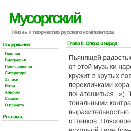
Мусоргский
Жизнь и творчество русского композитора
Глава II. Опера и народ
Содержание:
Главная
Пьянящей радостью
Биография
от этой музыки нар
Произведения
Литература
кружит в крутых п
Записи
перекличками хора 
Ноты
Альбом
понатешиться...»).
Ссылки
тональными контр
О проекте
выразительностью 
Реклама:
оттенков. Плясовое
исходной теме (cis—