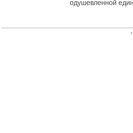
одушевленной еди
Г