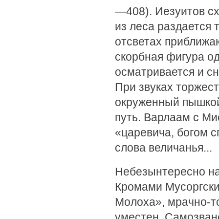
—408). Иезуитов схв
из леса раздается 
отсветах приближа
скорбная фигура о
осматривается и сн
При звуках торжес
окруженный пышкой
путь. Варлаам с Ми
«царевича, богом с
слова величанья...
Небезынтересно на
Кромами Мусоргски
Молоха», мрачно-т
уместен. Самозван