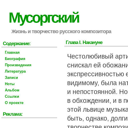
Мусоргский
Жизнь и творчество русского композитора
Глава I. Накануне
Содержание:
Главная
Честолюбивый арти
Биография
снискал ей обожан
Произведения
Литература
экспрессивностью е
Записи
видимому, была на
Ноты
Альбом
и непостоянной. Н
Ссылки
в обхождении, и в 
О проекте
этой львице музык
Реклама:
быть, однако, долг
творчестве композ