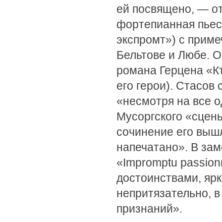
ей посвящено, — от
фортепианная пьес
экспромт») с прим
Бельтове и Любе. 
романа Герцена «К
его герои). Стасов
«несмотря на все о
Мусоргского «сцены
сочинение его вышл
напечатано». В зам
«Impromptu passio
достоинствами, ярк
непритязательно, 
признаний».