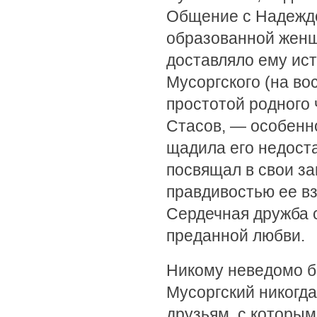
Общение с Надеждо
образованной женщ
доставляло ему ис
Мусоргского (на во
простотой родного 
Стасов, — особенно
щадила его недоста
посвящал в свои з
правдивостью ее в
Сердечная дружба с
преданной любви.
Никому неведомо б
Мусоргский никогда
друзьям, с которым