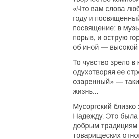
«Что вам слова люб
году и посвященны
посвящение: в муз
порыв, и острую го
об иной — высокой 
То чувство зрело в
одухотворяя ее ст
озаренный» — таким
жизнь...
Мусоргский близко
Надежду. Это была
добрым традициям 
товарищеских отно