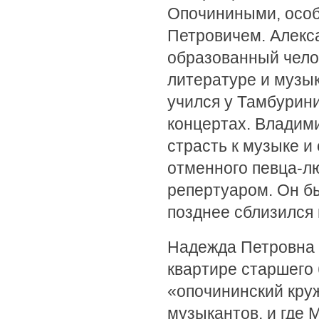
Опочиниными, особ
Петровичем. Алекс
образованный челов
литературе и музык
учился у Тамбурин
концертах. Владим
страсть к музыке и
отменного певца-л
репертуаром. Он б
позднее сблизился 
Надежда Петровна 
квартире старшего 
«опочининский круж
музыкантов, и где 