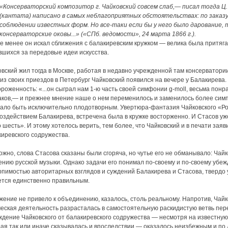
«Консерваторский композитор г. Чайковский совсем слаб,— писал тогда Ц
(кантата) написано в самых неблагоприятных обстоятельствах: по заказу, 
соблюдении известных форм. Но все-таки если бы у него было дарование, 
консерваторские оковы...» («СПб. ведомости», 24 марта 1866 г.).
не менее он искал сближения с балакиревским кружком — велика была притяг
вшихся за передовые идеи искусства.
вский жил тогда в Москве, работая в недавно учрежденной там консерватории
из своих приездов в Петербург Чайковский появился на вечере у Балакирева
роженность: «...он сыграл нам 1-ю часть своей симфонии g-moll, весьма по
аков,— и прежнее мнение наше о нем переменилось и заменилось более си
ало быть исключительно плодотворным. Увертюра-фантазия Чайковского «Ром
оздействием Балакирева, встречена была в кружке восторженно. И Стасов уже
 шесть». И этому хотелось верить, тем более, что Чайковский и в печати за
киревского содружества.
жно, слова Стасова сказаны были сгоряча, но чутье его не обманывало: Чай
нию русской музыки. Однако задачи его понимал по-своему и по-своему убежд
рпимостью авторитарных взглядов и суждений Балакирева и Стасова, твердо 
ется единственно правильным.
ение не привело к объединению, казалось, столь реальному. Напротив, Чайко
еская деятельность разрасталась в самостоятельную раскидистую ветвь пере
ждение Чайковского от балакиревского содружества — несмотря на известную
рая так или иначе сказывалась и впоследствии,— оказалось неизбежным и по