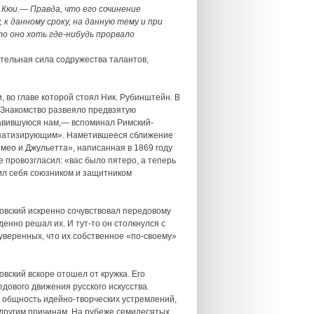
. Кюи.— Правда, что его сочинение
к данному сроку, на данную тему и при
то оно хоть где-нибудь прорвало
ательная сила содружества талантов,
, во главе которой стоял Ник. Рубинштейн. В
. Знакомство развеяло предвзятую
нравившуюся нам,— вспоминал Римский-
мпатизирующим». Наметившееся сближение
ео и Джульетта», написанная в 1869 году
 провозгласил: «вас было пятеро, а теперь
явил себя союзником и защитником
ковский искренно сочувствовал передовому
енно решал их. И тут-то он столкнулся с
уверенных, что их собственное «по-своему»
вский вскоре отошел от кружка. Его
дового движения русского искусства.
 общность идейно-творческих устремлений,
 другим причинам. На рубеже семидесятых