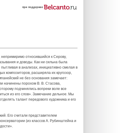
при поддержке
, непримиримо относившийся к Серову,
азывания и доводы. Как ни сильна была
 пытливая в анализах, инициативно смелая в
ых композиторов, расширяла их кругозор,
мпанейский не без основания замечает:
ли начинены порохом В. В. Стасова,
которому подчинялись вопреки воле все
диться из его слов». Замечание дельное. Мы
отделять талант передового художника и его
кий. Его считали представителем
онсерватории (из классов А. Рубинштейна и
адости».