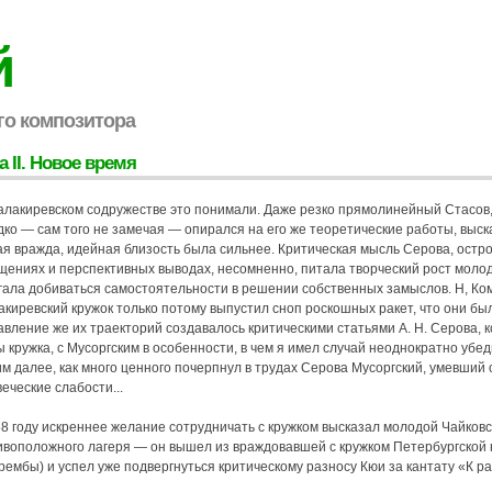
й
го композитора
а II. Новое время
балакиревском содружестве это понимали. Даже резко прямолинейный Стасов
ко — сам того не замечая — опирался на его же теоретические работы, выск
ая вражда, идейная близость была сильнее. Критическая мысль Серова, остро
щениях и перспективных выводах, несомненно, питала творческий рост молод
гала добиваться самостоятельности в решении собственных замыслов. Н, Ко
киревский кружок только потому выпустил сноп роскошных ракет, что они бы
вление же их траекторий создавалось критическими статьями А. Н. Серова, 
 кружка, с Мусоргским в особенности, в чем я имел случай неоднократно убе
м далее, как много ценного почерпнул в трудах Серова Мусоргский, умевший 
еческие слабости...
68 году искреннее желание сотрудничать с кружком высказал молодой Чайковс
ивоположного лагеря — он вышел из враждовавшей с кружком Петербургской к
рембы) и успел уже подвергнуться критическому разносу Кюи за кантату «К р