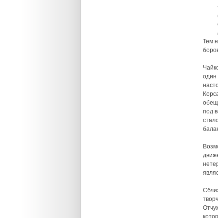
Тем 
боро
Чайко
один 
насто
Корс
обещ
под в
стало
бала
Возмо
движе
нете
явля
Сближ
творч
Отчу
кото