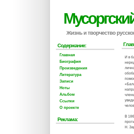
Мусоргски
Жизнь и творчество русско
Глав
Содержание:
Главная
И в 
Биография
неред
Произведения
личн
обоб
Литература
помо
Записи
«Бала
Ноты
напра
Альбом
члены
увиди
Ссылки
челов
О проекте
В 18
Реклама:
прот
Н. За