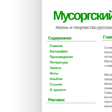
Мусоргски
Жизнь и творчество русско
Глав
Содержание:
Главная
Сочи
Биография
macab
Произведения
путем
Мусор
Литература
«закв
Записи
Ноты
Мусор
Альбом
пред
жанро
Ссылки
элем
О проекте
Смер
быти
Реклама:
персо
жизн