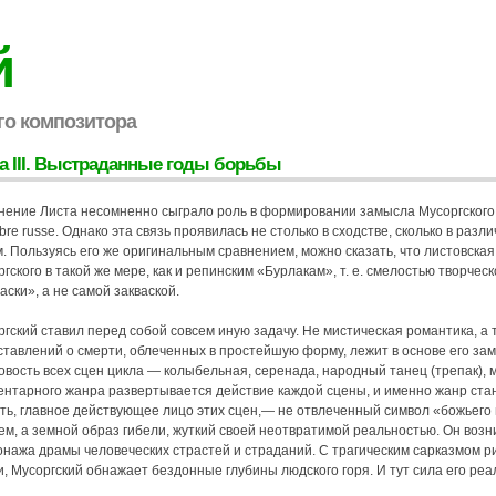
й
го композитора
а III. Выстраданные годы борьбы
нение Листа несомненно сыграло роль в формировании замысла Мусоргского 
re russe. Однако эта связь проявилась не столько в сходстве, сколько в раз
. Пользуясь его же оригинальным сравнением, можно сказать, что листовска
гского в такой же мере, как и репинским «Бурлакам», т. е. смелостью творчес
аски», а не самой закваской.
гский ставил перед собой совсем иную задачу. Не мистическая романтика, а
ставлений о смерти, облеченных в простейшую форму, лежит в основе его з
вость всех сцен цикла — колыбельная, серенада, народный танец (трепак), 
ентарного жанра развертывается действие каждой сцены, и именно жанр ста
ть, главное действующее лицо этих сцен,— не отвлеченный символ «божьего 
ем, а земной образ гибели, жуткий своей неотвратимой реальностью. Он воз
нажа драмы человеческих страстей и страданий. С трагическим сарказмом ри
и, Мусоргский обнажает бездонные глубины людского горя. И тут сила его ре