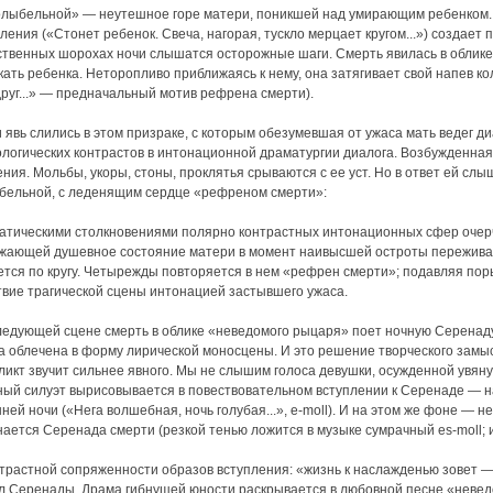
олыбельной» — неутешное горе матери, поникшей над умирающим ребенком.
ления («Стонет ребенок. Свеча, нагорая, тускло мерцает кругом...») создает
ственных шорохах ночи слышатся осторожные шаги. Смерть явилась в облике 
ать ребенка. Неторопливо приближаясь к нему, она затягивает свой напев кол
руг...» — предначальный мотив рефрена смерти).
 явь слились в этом призраке, с которым обезумевшая от ужаса мать ведег д
ологических контрастов в интонационной драматургии диалога. Возбужденна
ния. Мольбы, укоры, стоны, проклятья срываются с ее уст. Но в ответ ей сл
бельной, с леденящим сердце «рефреном смерти»:
атическими столкновениями полярно контрастных интонационных сфер очерч
жающей душевное состояние матери в момент наивысшей остроты переживаем
ется по кругу. Четырежды повторяется в нем «рефрен смерти»; подавляя по
твие трагической сцены интонацией застывшего ужаса.
следующей сцене смерть в облике «неведомого рыцаря» поет ночную Серенад
а облечена в форму лирической моносцены. И это решение творческого замы
икт звучит сильнее явного. Мы не слышим голоса девушки, осужденной увянут
ный силуэт вырисовывается в повествовательном вступлении к Серенаде — н
ней ночи («Нега волшебная, ночь голубая...», e-moll). И на этом же фоне 
ается Серенада смерти (резкой тенью ложится в музыке сумрачный es-moll; 
нтрастной сопряженности образов вступления: «жизнь к наслажденью зовет 
л Серенады. Драма гибнущей юности раскрывается в любовной песне «неве