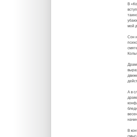
В «К
вступ
таин
убаюк
мой д
Сон и
псих
смяте
Колы
Драм
выра
движ
дейс
А в 
драм
конфл
блед
весен
начин
В ко
смыс