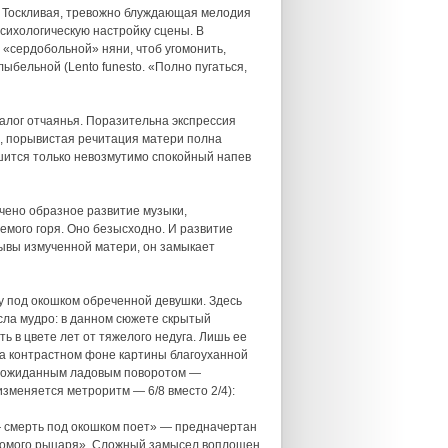
 Тоскливая, тревожно блуждающая мелодия
 психологическую настройку сцены. В
«сердобольной» няни, чтоб угомонить,
ыбельной (Lento funesto. «Полно пугаться,
иалог отчаянья. Поразительна экспрессия
я, порывистая речитация матери полна
ышится только невозмутимо спокойный напев
ено образное развитие музыки,
ого горя. Оно безысходно. И развитие
рывы измученной матери, он замыкает
у под окошком обреченной девушки. Здесь
сла мудро: в данном сюжете скрытый
ь в цвете лет от тяжелого недуга. Лишь ее
а контрастном фоне картины благоуханной
— неожиданным ладовым поворотом —
изменяется метроритм — 6/8 вместо 2/4):
— смерть под окошком поет» — предначертан
домого рыцаря». Сложный замысел воплощен