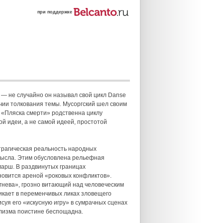
при поддержке
— не случайно он называл свой цикл Danse
личии толкования темы. Мусоргский шел своим
я «Пляска смерти» родственна циклу
кой идеи, а не самой идеей, простотой
 трагическая реальность народных
амысла. Этим обусловлена рельефная
марш. В раздвинутых границах
новится ареной «роковых конфликтов».
гнева», грозно витающий над человеческим
никает в переменчивых ликах зловещего
суя его «искусную игру» в сумрачных сценах
ализма поистине беспощадна.