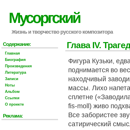
Мусоргский
Жизнь и творчество русского композитора
Глава IV. Траг
Содержание:
Главная
Фигура Кузьки, едв
Биография
Произведения
поднимается во вес
Литература
находчивый заводи
Записи
Ноты
массы. Лихо напета
Альбом
сплетне («Заводилас
Ссылки
О проекте
fis-moll) живо под
Все забористее зву
Реклама:
сатирический смысл