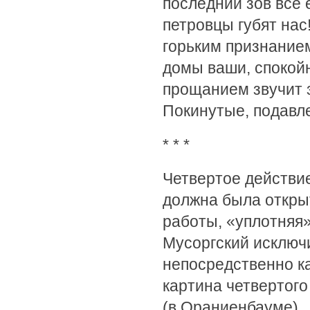
последний зов все 
петровцы губят нас
горьким признанием
домы ваши, спокой
прощанием звучит з
Покинутые, подавл
* * *
Четвертое действи
должна была откры
работы, «уплотняя
Мусоргский исключ
непосредственно ка
картина четвертого
(в Ораниенбауме).