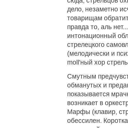
сюда, стрельцов ох
дело, незаметно ис
товарищам обратить
правда то, аль нет
интонационный обл
стрелецкого самов
(мелодически и пси
moll'ный хор стрел
Смутным предчувст
обманутых и преда
показывается мрач
возникает в оркест
Марфы (клавир, стр.
обессилен. Коротка