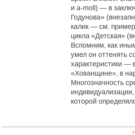
и a-moll) — в закл
Годунова» (внезапн
калик — см. пример
цикла «Детская» (в
Вспомним, как ины
умел он оттенять с
характеристики — в
«Хованщине», в нар
Многозначность ср
индивидуализации,
которой определял
Г