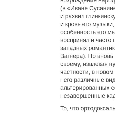
возрождение народн
(в «Иване Сусанине
и развил глинкинс
и кровь его музыки
особенность его мы
воспринял и часто
западных романтик
Вагнера). Но вновь
своему, извлекая н
частности, в новом
него различные ви
альтерированных се
незавершенные када
То, что ортодокса