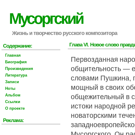
Мусоргский
Жизнь и творчество русского композитора
Глава VI. Новое слово прав
Содержание:
Главная
Первозданная наро
Биография
общительность — ег
Произведения
Литература
словами Пушкина, п
Записи
мощный в своих об
Ноты
Альбом
общежительный в с
Ссылки
истоки народной ре
О проекте
новаторскими тече
Реклама:
западноевропейско
Мусоргского. Он ра