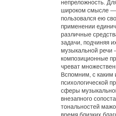
непреложность. Дл
широком смысле — 
пользовался ею св
применении единич
различные средств
задачи, подчиняя и
музыкальной речи 
композиционные при
чреват множествен
Вспомним, с каким
психологической п
сферы музыкальной
внезапного сопост
тональностей мажор
время близких благ