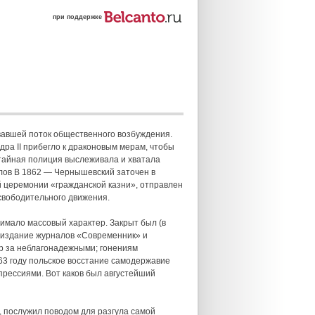
при поддержке
вавшей поток общественного возбуждения.
ра II прибегло к драконовым мерам, чтобы
 тайная полиция выслеживала и хватала
йлов В 1862 — Чернышевский заточен в
й церемонии «гражданской казни», отправлен
освободительного движения.
имало массовый характер. Закрыт был (в
о издание журналов «Современник» и
ор за неблагонадежными; гонениям
63 году польское восстание самодержавие
рессиями. Вот каков был августейший
, послужил поводом для разгула самой