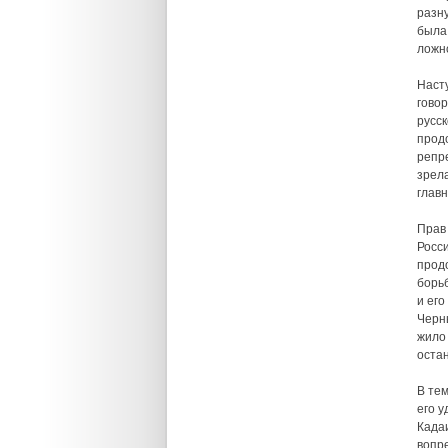
разну
была 
ложно
Наст
говор
русс
прод
репр
зрела
глав
Прав 
Росс
прод
борь
и ег
Черн
жило
оста
В те
его у
Када
вопр