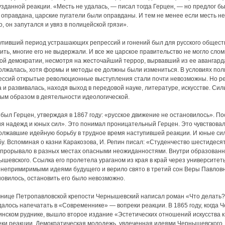
зданной реакции. «Месть не удалась, — писал тогда Герцен, — но предлог бы
оправдана, царские пугатели были оправданы. И тем не менее если месть не
, он запутался и увяз в полицейской грязи».
упивший период устрашающих репрессий и гонений был для русского общест
ить, многие его не выдержали. И все же царское правительство не могло сло
кой демократии, несмотря на жесточайший террор, вырвавший из ее авангар
олжалась, хотя формы и методы ее должны были измениться. В условиях по
ессий открытые революционные выступления стали почти невозможны. Но р
 и развивалась, находя выход в передовой науке, литературе, искусстве. С
ным образом в деятельности идеологической.
был Герцен, утверждая в 1867 году: «русское движение не остановилось». П
ия надежд и юных сил». Это понимал проницательный Герцен. Это чувствовал
олжавшие идейную борьбу в трудное время наступившей реакции. И юные сил
бу. Вспоминая о казни Каракозова, И. Репин писал: «Студенчество шестидеся
о прорывало в разных местах опасными неожиданностями. Внутри образованн
ышевского. Ссылка его пролетела ураганом из края в край через университе
 непримиримыми идеями будущего и верило свято в третий сон Веры Павловны
новилось, остановить его было невозможно.
мнице Петропавловской крепости Чернышевский написал роман «Что делать?»
далось напечатать в «Современнике» — вопреки реакции. В 1865 году, когда
инском руднике, вышло второе издание «Эстетических отношений искусства 
еки реакции. Демократическая молодежь, увлеченная идеями Чернышевского,