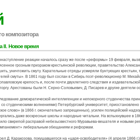
й
го композитора
а II. Новое время
рнаступление реакции началось сразу же после «реформы» 19 февраля, выз
ясенное грозным призраком крестьянской революции, правительство Александ
шить, уничтожить смуту. Карательные отряды усмиряли бунтующих крестьян,
телей смуты». В 1861 году был сослан в Сибирь поэт-революционер М. Миха
опавловскую крепость и, после почти двухлетнего следствия и издеватeльcкo
торгу. Арестованы были Н. Серно-Соловьевич, Д. Писарев и другие деятели 
ледование демократической интеллигенции и непокорного студенчества прин
и со студенческими волнениями) Петербургский университет, приостановлен
кое слово» (в 1866 г. окончательно запрещенных), усилен полицейский надз
ергались даже воскресные школы и народные читальни. На вспыхнувшее в 18
тило свирепой расправой небезызвестного Муравьева-вешателя и новыми реп
омпанемент» либеральным обещаниям и реформам.
ел Д. Каракозова, покушавшегося на «царя-освободителя» (4 апреля 1866 г.)