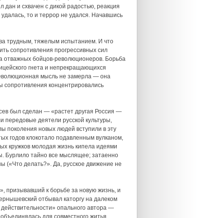
л дан и схвачен с дикой радостью, реакция
 удалась, то и террор не удался. Начавшись
ва трудным, тяжелым испытанием. И что
мить сопротивления прогрессивных сил
да отважных бойцов-революционеров. Борьба
лицейского гнета и непрекращающихся
еволюционная мысль не замерла — она
илы сопротивления концентрировались
осев был сделан — «растет другая Россия —
и передовые деятели русской культуры,
ы поколения новых людей вступили в эту
тых годов клокотало подавленным вулканом,
ых кружков молодая жизнь кипела идеями
ты. Бурлило тайно все мыслящее; затаенно
 («Что делать?». Да, русское движение не
, призывавший к борьбе за новую жизнь, и
 Чернышевский отбывал каторгу на далеком
к действительности» опального автора —
 объединялась для совместного житья,