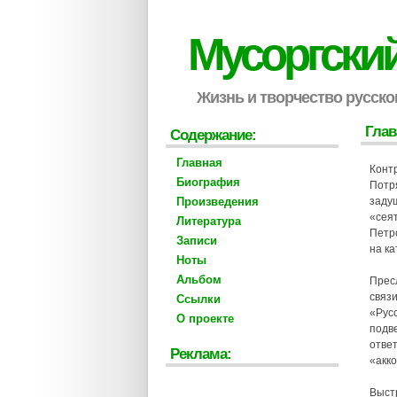
Мусоргски
Жизнь и творчество русско
Глав
Содержание:
Главная
Конт
Биография
Потр
Произведения
заду
«сея
Литература
Петр
Записи
на ка
Ноты
Альбом
Прес
связ
Ссылки
«Русс
О проекте
подв
отве
Реклама:
«акк
Выстр