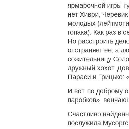
ярмарочной игры-гу
нет Хиври, Черевик
молодых (лейтмоти
гопака). Как раз в
Но расстроить дело
отстраняет ее, а 
сожительницу Соло
дружный хохот. До
Параси и Грицько: «
И вот, по доброму 
паробков», венчаю
Счастливо найденна
послужила Мусоргс