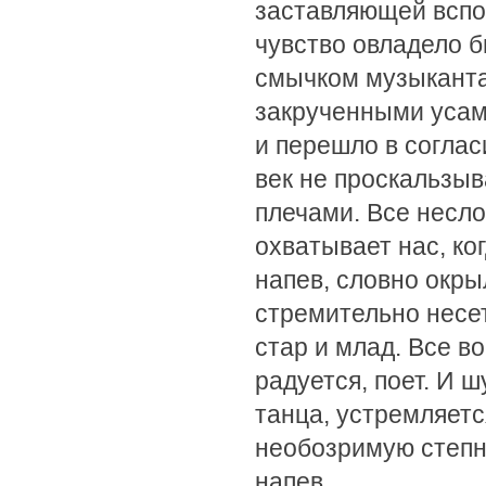
заставляющей вспо
чувство овладело б
смычком музыканта
закрученными усами
и перешло в соглас
век не проскальзыв
плечами. Все несло
охватывает нас, ко
напев, словно окр
стремительно несе
стар и млад. Все в
радуется, поет. И 
танца, устремляетс
необозримую степн
напев...