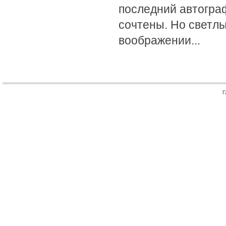
последний автогра
сочтены. Но светлы
воображении...
Г