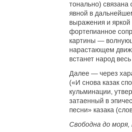
тонально) связана 
явной в дальнейше
выражения и яркой 
фортепианное соп
картины — волнующ
нарастающем движ
встанет народ весь 
Далее — через хар
(«И снова казак спо
кульминации, утве
затаенный в эпиче
песни» казака (сло
Свободна до моря, 