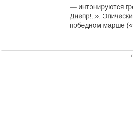
— интонируются гр
Днепр!..». Эпическ
победном марше («Д
Г