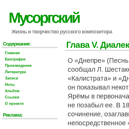
Мусоргский
Жизнь и творчество русского композитора
Глава V. Диале
Содержание:
Главная
О «Днепре» (Песнь 
Биография
Произведения
сообщал Л. Шестако
Литература
«Калистрата» и «Д
Записи
Ноты
он показывал неко
Альбом
Ярёмы в первонача
Ссылки
О проекте
не позабыл ее. В 1
сочинение, озаглав
Реклама:
непосредственное 