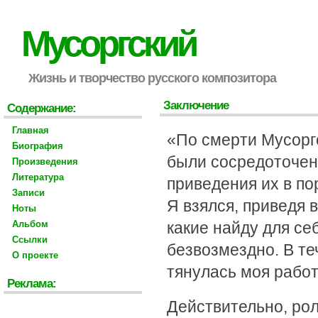
Мусоргский
Жизнь и творчество русского композитора
Заключение
Содержание:
Главная
«По смерти Мусоргс
Биография
были сосредоточен
Произведения
Литература
приведения их в пор
Записи
Я взялся, приведя 
Ноты
Альбом
какие найду для се
Ссылки
безвозмездно. В те
О проекте
тянулась моя работ
Реклама:
Действительно, ро