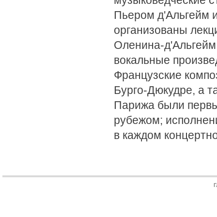
музыковедческие с
Пьером д'Альгейм 
организованы лекц
Оленина-д'Альгейм,
вокальные произвед
Французские композ
Бурго-Дюкудре, а т
Парижа были первы
рубежом; исполнен
в каждом концертно
Г