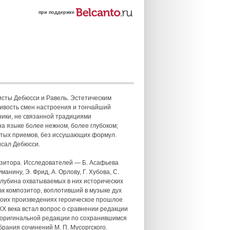
при поддержке
сты Дебюсси и Равель. Эстетическим
ивость смен настроения и тончайший
ники, не связанной традициями
на языке более нежном, более глубоком;
зятых приемов, без иссушающих формул.
исал Дебюсси.
озитора. Исследователей — Б. Асафьева
анину, Э. Фрид, А. Орлову, Г. Хубова, С.
лубина охватываемых в них исторических
ак композитор, воплотивший в музыке дух
своих произведениях героическое прошлое
 XX века встал вопрос о сравнении редакции
я оригинальной редакции по сохранившимся
рания сочинений М. П. Мусоргского.