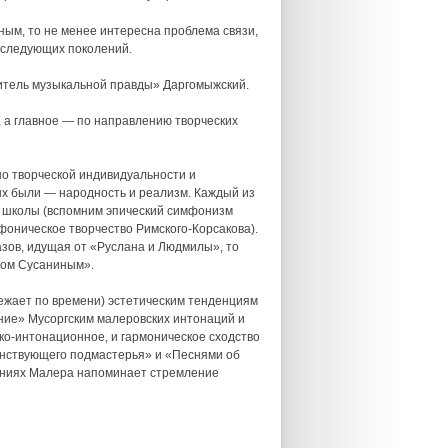
ным, то не менее интересна проблема связи,
оследующих поколений.
читель музыкальной правды» Даргомыжский.
, а главное — по направлению творческих
но творческой индивидуальности и
ых были — народность и реализм. Каждый из
й школы (вспомним эпический симфонизм
оническое творчество Римского-Корсакова).
зов, идущая от «Руслана и Людмилы», то
ном Сусаниным».
ежает по времени) эстетическим тенденциям
ние» Мусоргским малеровских интонаций и
ко-интонационное, и гармоническое сходство
ранствующего подмастерья» и «Песнями об
фониях Малера напоминает стремление