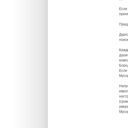
Если 
прее
Пред
Дарг
поиск
Кажд
душе
комп
Боро
Если
Мусо
Напр
евро
наст
(сра
умер
Мусор