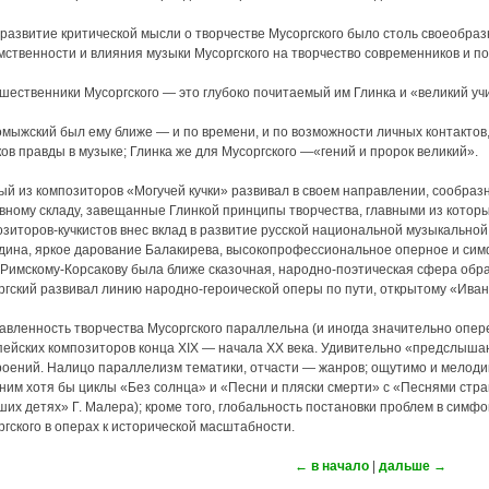
развитие критической мысли о творчестве Мусоргского было столь своеобраз
мственности и влияния музыки Мусоргского на творчество современников и п
шественники Мусоргского — это глубоко почитаемый им Глинка и «великий у
омыжский был ему ближе — и по времени, и по возможности личных контактов
ов правды в музыке; Глинка же для Мусоргского —«гений и пророк великий».
ый из композиторов «Могучей кучки» развивал в своем направлении, сообраз
вному складу, завещанные Глинкой принципы творчества, главными из котор
озиторов-кучкистов внес вклад в развитие русской национальной музыкально
дина, яркое дарование Балакирева, высокопрофессиональное оперное и симф
 Римскому-Корсакову была ближе сказочная, народно-поэтическая сфера обра
ргский развивал линию народно-героической оперы по пути, открытому «Ива
авленность творчества Мусоргского параллельна (и иногда значительно опер
пейских композиторов конца XIX — начала XX века. Удивительно «предслыша
роений. Налицо параллелизм тематики, отчасти — жанров; ощутимо и мелоди
вним хотя бы циклы «Без солнца» и «Песни и пляски смерти» с «Песнями ст
ших детях» Г. Малера); кроме того, глобальность постановки проблем в сим
гского в операх к исторической масштабности.
← в начало
|
дальше →