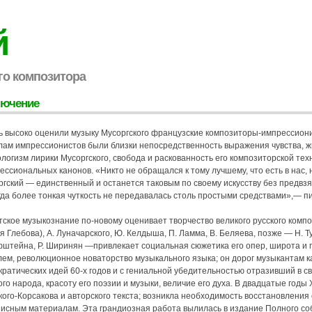
й
го композитора
лючение
ь высоко оценили музыку Мусоргского французские композиторы-импрессиони
лам импрессионистов были близки непосредственность выражения чувства, ж
логизм лирики Мусоргского, свобода и раскованность его композиторской тех
ссиональных канонов. «Никто не обращался к тому лучшему, что есть в нас, 
ргский — единственный и останется таковым по своему искусству без предв
гда более тонкая чуткость не передавалась столь простыми средствами»,— п
тское музыкознание по-новому оценивает творчество великого русского комп
я Глебова), А. Луначарского, Ю. Келдыша, П. Ламма, В. Беляева, позже — Н. Тум
штейна, Р. Ширинян —привлекает социальная сюжетика его опер, широта и г
лем, революционное новаторство музыкального языка; он дорог музыкантам к
кратических идей 60-х годов и с гениальной убедительностью отразивший в 
го народа, красоту его поэзии и музыки, величие его духа. В двадцатые годы
кого-Корсакова и авторского текста; возникла необходимость восстановлени
писным материалам. Эта грандиозная работа вылилась в издание Полного соб