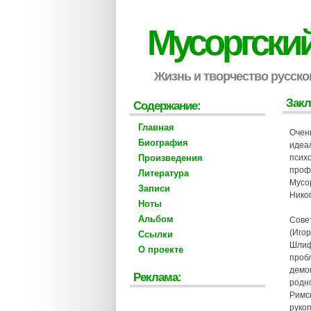
Мусоргски
Жизнь и творчество русско
Зак
Содержание:
Главная
Очен
Биография
идеа
Произведения
психо
профе
Литература
Мусо
Записи
Нико
Ноты
Альбом
Сове
(Игор
Ссылки
Шлиф
О проекте
проб
демо
Реклама:
родно
Римс
руко