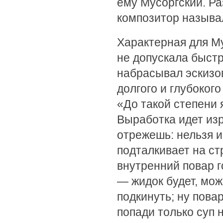
ему Мусоргский. Ра
композитор называ
Характерная для М
не допускала быстр
набрасывал эскизов
долгого и глубоког
«До такой степени 
Выработка идет изр
отрежешь: нельзя и
подталкивает на стр
внутренний повар го
— жидок будет, мож
подкинуть; ну пова
попади только суп 