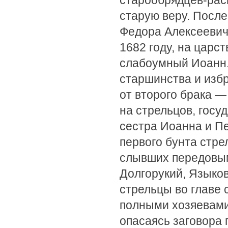
старообрядцев-рас
старую веру. После
Федора Алексеевича
1682 году, на царс
слабоумный Иоанн.
старшинства и изб
от второго брака —
на стрельцов, гос
сестра Иоанна и Пе
первого бунта стре
слывших передовы
Долгорукий, Языко
стрельцы во главе 
полными хозяевами
опасаясь заговора 