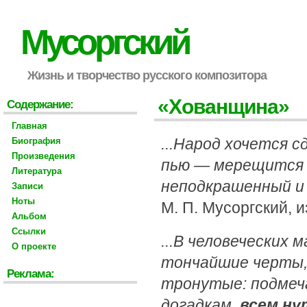
Мусоргский
Жизнь и творчество русского композитора
«Хованщина»
Содержание:
Главная
...Народ хочется с
Биография
Произведения
пью — мерещится м
Литература
неподкрашенный и 
Записи
Ноты
М. П. Мусоргский, и
Альбом
Ссылки
...В человеческих 
О проекте
тончайшие черты,
Реклама:
тронутые: подмеча
догадкам,
всем ну