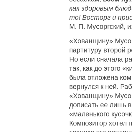
как здоровым блюд
то! Восторг и при
М. П. Мусоргский, и
«Хованщину» Мусор
партитуру второй р
Но если сначала ра
так, как до этого «
была отложена ком
вернулся к ней. Ра
«Хованщину» Мусорг
дописать ее лишь в
«маленького кусоч
Композитор хотел п