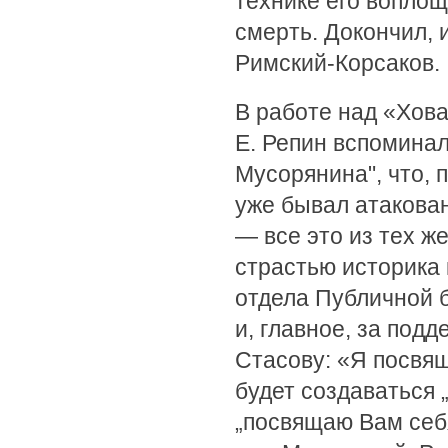
технике его воплощ
смерть. Докончил, 
Римский-Корсаков.
В работе над «Хов
Е. Репин вспоминал
Мусорянина", что, п
уже бывал атакова
— все это из тех ж
страстью историка
отдела Публичной 
и, главное, за под
Стасову: «Я посвящ
будет создаваться 
„посвящаю Вам себя