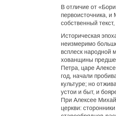
В отличие от «Бор
первоисточника, и
собственный текст,
Историческая эпоха
неизмеримо больше
всплеск народной 
хованщины предшес
Петра, царе Алекс
год, начали пробива
культуре; но отжи
устои и быт, и боя
При Алексее Михай
церкви: сторонники