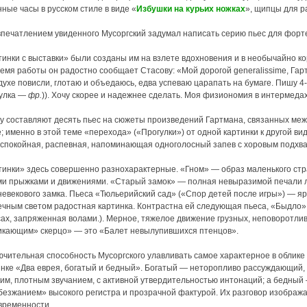
ные часы в русском стиле в виде «
Избушки на курьих ножках
», щипцы для р
впечатлением увиденного Мусоргский задумал написать серию пьес для форт
инки с выставки» были созданы им на взлете вдохновения и в необычайно ко
емя работы он радостно сообщает Стасову: «Мой дорогой generalissime, Гартм
духе повисли, глотаю и объедаюсь, едва успеваю царапать на бумаге. Пишу 4
гулка —
фр.
)). Хочу скорее и надежнее сделать. Моя физиономия в интермедах
у составляют десять пьес на сюжеты произведений Гартмана, связанных меж
; именно в этой теме «перехода» («Прогулки») от одной картинки к другой в
 спокойная, распевная, напоминающая одноголосный запев с хоровым подхва
тинки» здесь совершенно разнохарактерные. «Гном» — образ маленького стр
ми прыжками и движениями. «Старый замок» — полная невыразимой печали л
евекового замка. Пьеса «Тюльерийский сад» («Спор детей после игры») — яр
ечным светом радостная картинка. Контрастна ей следующая пьеса, «Быдло»
сах, запряженная волами.). Мерное, тяжелое движение грузных, неповоротл
икающим» скерцо» — это «Балет невылупившихся птенцов».
ючительная способность Мусоргского улавливать самое характерное в облик
инке «Два еврея, богатый и бедный». Богатый — неторопливо рассуждающий,
ким, плотным звучанием, с активной утвердительностью интонаций; а бедны
безжанием» высокого регистра и прозрачной фактурой. Их разговор изобража
временности.