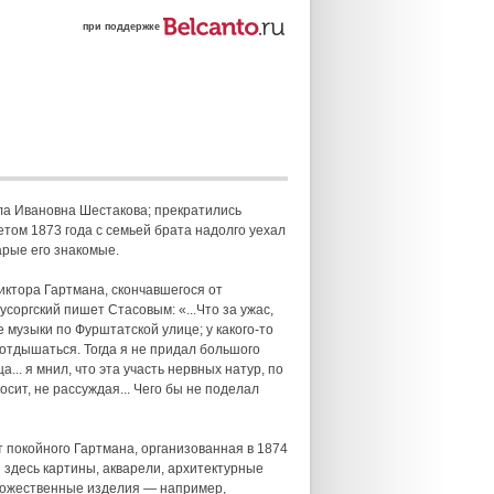
при поддержке
ла Ивановна Шестакова; прекратились
Летом 1873 года с семьей брата надолго уехал
арые его знакомые.
иктора Гартмана, скончавшегося от
соргский пишет Стасовым: «...Что за ужас,
е музыки по Фурштатской улице; у какого-то
 отдышаться. Тогда я не придал большого
.. я мнил, что эта участь нервных натур, по
осит, не рассуждая... Чего бы не поделал
 покойного Гартмана, организованная в 1874
 здесь картины, акварели, архитектурные
удожественные изделия — например,