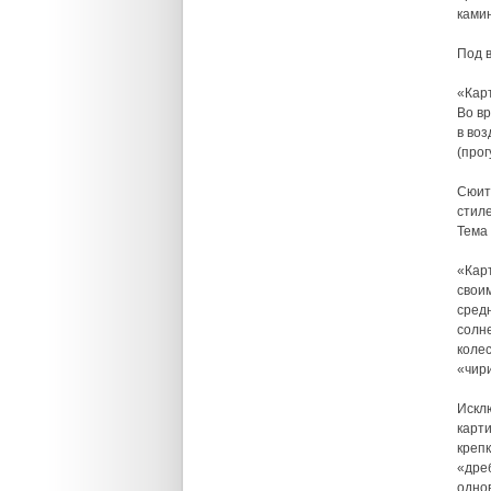
камин
Под 
«Карт
Во вр
в воз
(про
Сюит
стиле
Тема
«Кар
свои
средн
солн
коле
«чир
Искл
карт
креп
«дре
одно