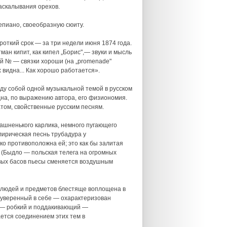
аскалывания орехов.
епиано, своеобразную сюиту.
роткий срок — за три недели июня 1874 года.
ан кипит, как кипел „Борис",— звуки и мысль
-й № — связки хороши (на „promenade"
 видна... Как хорошо работается».
ду собой одной музыкальной темой в русском
идна, по выражению автора, его физиономия.
том, свойственные русским песням.
ашненького карлика, немного пугающего
ирическая песнь трубадура у
ко противоположна ей; это как бы залитая
 (Быдло — польская телега на огромных
ивых басов пьесы сменяется воздушным
е людей и предметов блестяще воплощена в
 уверенный в себе — охарактеризован
й — робкий и поддакивающий —
ется соединением этих тем в