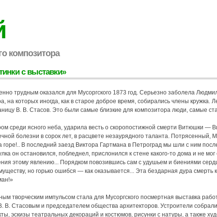
й
го композитора
тинки с выставки»
енно трудным оказался для Мусоргского 1873 год. Серьезно заболела Людми
а, на которых иногда, как в старое доброе время, собирались члены кружка. 
аницу В. В. Стасов. Это были самые близкие для композитора люди, самые ст
ром среди ясного неба, ударила весть о скоропостижной смерти Витюшки — В
чной болезни в сорок лет, в расцвете незаурядного таланта. Потрясенный, Му
а горе!.. В последний заезд Виктора Гартмана в Петроград мы шли с ним посл
лка он остановился, побледнел, прислонился к стене какого-то дома и не мог
ния этому явлению... Порядком повозившись сам с удушьем и биениями сердца.
уществу, но горько ошибся — как оказывается... Эта бездарная дура смерть к
ман!»
ным творческим импульсом стала для Мусоргского посмертная выставка работ
В. В. Стасовым и председателем общества архитекторов. Устроители собрали
кты, эскизы театральных декораций и костюмов, рисунки с натуры, а также х