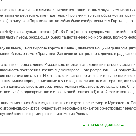
овая сценка «Рынок в Лиможе» сменяется таинственным звучанием мрачных 
ртвыми на мертвом языке», где тема «Прогулки» (то есть образ «от автора»)
оло (на рисунке «Парижские катакомбы» были изображены сам Гартман, его 
а «Избушка на курьих ножках» («Баба Яга») полна неудержимого стихийного 
няя часть пьесы, рождающая образ таинственного ночного леса, полного нея
едняя пьеса, «Богатырские ворота в Киеве», является мощным финалом цикла
нации, близкие теме «Прогулки». Заканчивается цикл празднично и радостно
ательное произведение Мусоргского не знает аналогий ни в европейском, ни 
инальность построения, крепко сцементированного рефреном — «Прогулкой»
зец программной сюиты. И хотя это единственное из значительных произвед
льшие миниатюрки, написанные в 60-е годы, не захватили автора так, как «Ка
ная индивидуальность автора, неповторимая образность его мышления. С по
ретностью (но одновременно и с ювелирной тонкостью!) в этой сюите воплощ
инки с выставки» были изданы пять лет спустя после смерти Мусоргского. Бо
озиторов-симфонистов; существует несколько вариантов оркестровых перело
цузский композитор-импрессионист Морис Равель.
← в начало
|
дальше →