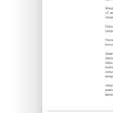
Жанр
«С ме
трем
Пьес
сред
Посл
инто
Замеч
Ориг
обра
(небо
силь
конк
«Карт
комп
фран