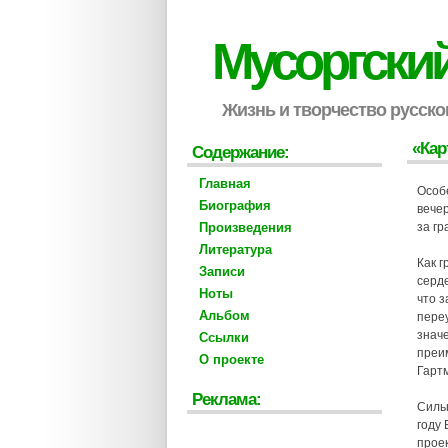
Мусоргски
Жизнь и творчество русско
«Кар
Содержание:
Главная
Особ
Биография
вечер
Произведения
за гр
Литература
Как г
Записи
серде
Ноты
что з
Альбом
переу
значе
Ссылки
преим
О проекте
Гарт
Реклама:
Силь
году 
прое