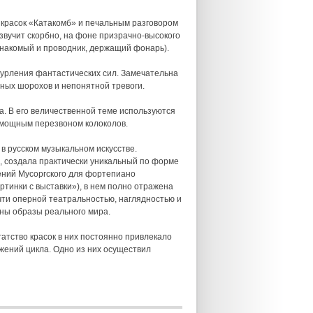
красок «Катакомб» и печальным разговором
 звучит скорбно, на фоне призрачно-высокого
знакомый и проводник, держащий фонарь).
бурления фантастических сил. Замечательна
сных шорохов и непонятной тревоги.
. В его величественной теме используются
, мощным перезвоном колоколов.
в русском музыкальном искусстве.
, создала практически уникальный по форме
ений Мусоргского для фортепиано
ртинки с выставки»), в нем полно отражена
чти оперной театральностью, наглядностью и
ены образы реального мира.
гатство красок в них постоянно привлекало
жений цикла. Одно из них осуществил