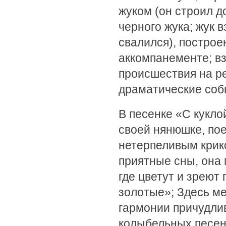
жуком (он строил д
черного жука; жук в
свалился), постро
аккомпанементе; в
происшествия на р
драматические соб
В песенке «С кукло
своей нянюшке, по
нетерпеливым крико
приятные сны, она п
где цветут и зреют
золотые»; Здесь м
гармонии причудли
колыбельных песен