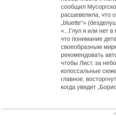
сообщил Мусоргском
расшевелила, что о
„bluette"» (бездел
«...Глуп я или нет в
что понимание детей
своеобразным мирко
рекомендовать авто
чтобы Лист, за не
колоссальные сюже
главное, восторгнут
когда увидит „Бори
Г