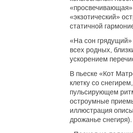
«просвечивающая» о
«экзотический» ост
статичной гармони
«На сон грядущий» 
всех родных, близки
ускорением перечис
В пьеске «Кот Матр
клетку со снегирем
пульсирующем ритм
остроумные прием
иллюстрация описыв
дрожанье снегиря).