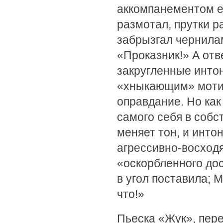
аккомпанементом ее
размотал, прутки ра
забрызгал чернилами
«Проказник!» А отв
закругленные инто
«хныкающим» мотив
оправдание. Но как
самого себя в соб
меняет тон, и инто
агрессивно-восходя
«оскорбленного до
в угол поставила; 
что!»
Пьеска «Жук», пер