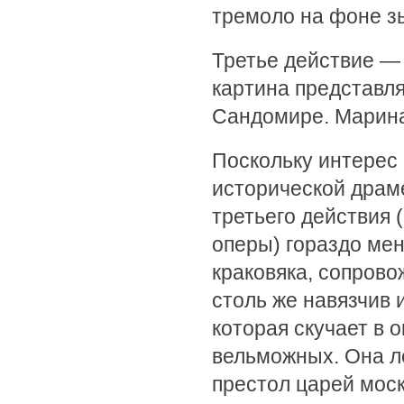
тремоло на фоне з
Третье действие —
картина представл
Сандомире. Марина
Поскольку интерес
исторической драме
третьего действия 
оперы) гораздо ме
краковяка, сопров
столь же навязчив
которая скучает в 
вельможных. Она л
престол царей мос