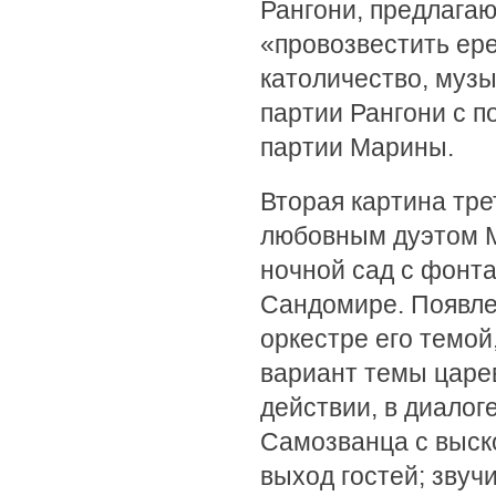
Рангони, предлага
«провозвестить ере
католичество, муз
партии Рангони с 
партии Марины.
Вторая картина тре
любовным дуэтом М
ночной сад с фонта
Сандомире. Появле
оркестре его темо
вариант темы царе
действии, в диалог
Самозванца с выск
выход гостей; звуч