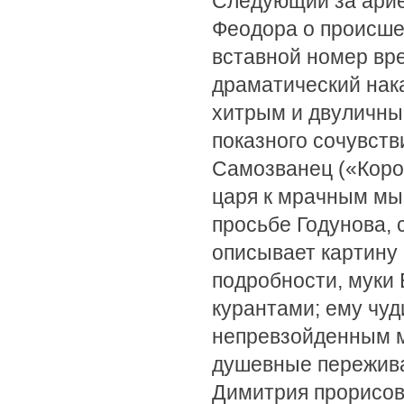
Следующий за арие
Феодора о происше
вставной номер вр
драматический нак
хитрым и двуличны
показного сочувств
Самозванец («Корол
царя к мрачным мыс
просьбе Годунова, 
описывает картину
подробности, муки 
курантами; ему чуд
непревзойденным м
душевные пережива
Димитрия прорисо