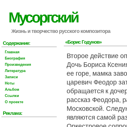
Мусоргский
Жизнь и творчество русского композитора
«Борис Годунов»
Содержание:
Главная
Второе действие оп
Биография
Дочь Бориса Ксени
Произведения
Литература
ее горе, мамка зав
Записи
царевич Феодор зат
Ноты
Альбом
обращается к доче
Ссылки
рассказ Феодора, 
О проекте
Московской. Следу
Реклама:
являются самой раз
Оркестровое сопров