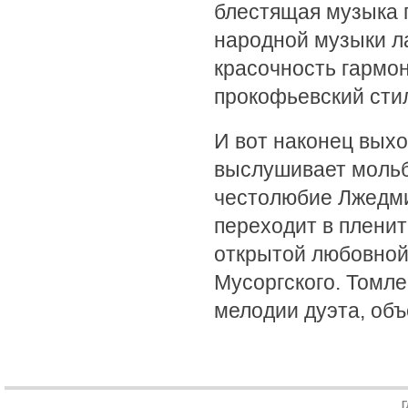
блестящая музыка 
народной музыки ла
красочность гармо
прокофьевский сти
И вот наконец вых
выслушивает мольб
честолюбие Лжедми
переходит в плени
открытой любовной 
Мусоргского. Томле
мелодии дуэта, об
Г