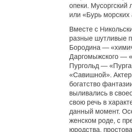
опеки. Мусоргский 
или «Бурь морских
Вместе с Никольск
разные шутливые п
Бородина — «химич
Даргомыжского — «
Пургольд — «Пурга
«Савишной». Актер
богатство фантазии
выливались в своео
свою речь в характ
данный момент. О
женском роде, с п
юродства, простова