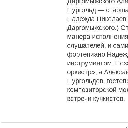
Даргомыжского Але
Пургольд — старша
Надежда Николаевн
Даргомыжского.) О
манера исполнения
слушателей, и сам
фортепиано Надежд
инструментом. Поз
оркестр», а Алекс
Пургольдов, госте
композиторской мо
встречи кучкистов.