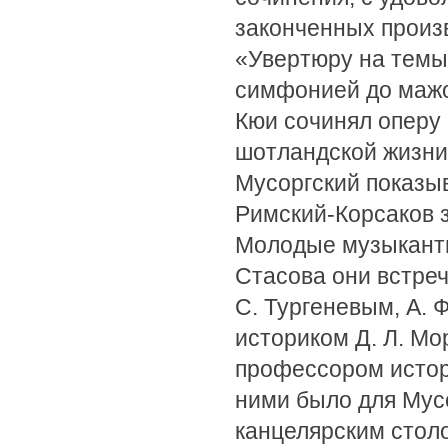
законченных произ
«Увертюру на темы 
симфонией до мажо
Кюи сочинял оперу
шотландской жизни
Мусоргский показы
Римский-Корсаков 
Молодые музыканты
Стасова они встре
С. Тургеневым, A. 
историком Д. Л. Мо
профессором истор
ними было для Мусо
канцелярским стол