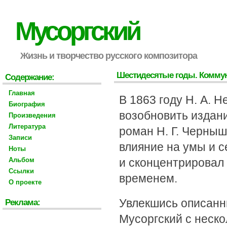
Мусоргский
Жизнь и творчество русского композитора
Шестидесятые годы. Комму
Содержание:
Главная
В 1863 году Н. А. 
Биография
возобновить издан
Произведения
Литература
роман Н. Г. Черныш
Записи
влияние на умы и 
Ноты
Альбом
и сконцентрировал
Ссылки
временем.
О проекте
Увлекшись описан
Реклама:
Мусоргский с неск