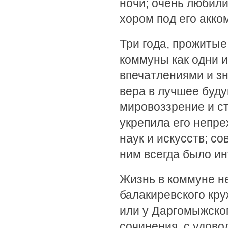
ночи; очень любили
хором под его акко
Три года, прожитые
коммуны как одни 
впечатлениями и з
вера в лучшее буду
мировоззрение и с
укрепила его непр
наук и искусств; с
ним всегда было ин
Жизнь в коммуне н
балакиревского кру
или у Даргомыжског
сочинения, с удов