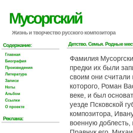
Мусоргский
Жизнь и творчество русского композитора
Детство. Семья. Родные мес
Содержание:
Главная
Фамилия Мусоргских
Биография
предки их были за
Произведения
Литература
своим они считали 
Записи
которого, Роман Ва
Ноты
Альбом
веке, и был основ
Ссылки
уезде Псковской г
О проекте
композитора, Ивану
Реклама:
военную доблесть,
Правнук его, Михаи