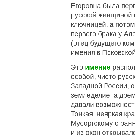
Егоровна была пер
русской женщиной 
ключницей, а потом
первого брака у Ал
(отец будущего ком
имения в Псковской
Это
имение
распол
особой, чисто русск
Западной России, 
земледелие, а дре
давали возможност
Тонкая, неяркая кр
Мусоргскому с ранн
и из окон открывал