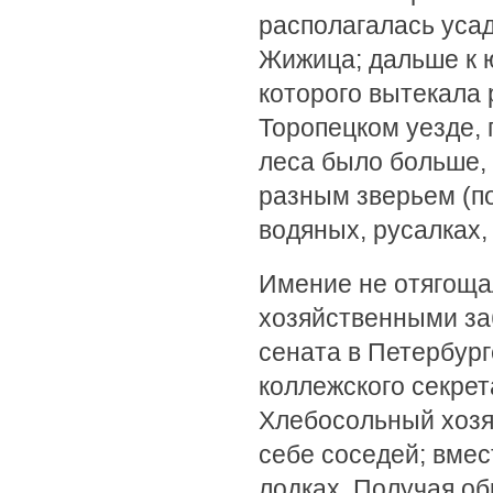
располагалась усад
Жижица; дальше к ю
которого вытекала 
Торопецком уезде, 
леса было больше, 
разным зверьем (п
водяных, русалках,
Имение не отягоща
хозяйственными за
сената в Петербург
коллежского секрет
Хлебосольный хозяи
себе соседей; вмес
лодках. Получая об