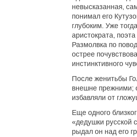
невысказанная, сам
понимал его Кутузо
глубоким. Уже тогд
аристократа, поэта
Размолвка по пово
острее почувствоват
инстинктивного чув
После женитьбы Го
внешне прежними; о
избавляли от гложу
Еще одного близког
«дедушки русской 
рыдал он над его г