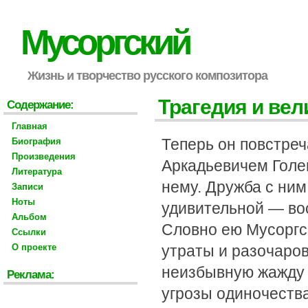
Мусоргский
Жизнь и творчество русского композитора
Трагедия и вел
Содержание:
Главная
Теперь он повстре
Биография
Произведения
Аркадьевичем Голе
Литература
нему. Дружба с ним
Записи
Ноты
удивительной — во
Альбом
Словно ею Мусоргс
Ссылки
О проекте
утраты и разочаров
неизбывную жажду т
Реклама:
угрозы одиночеств