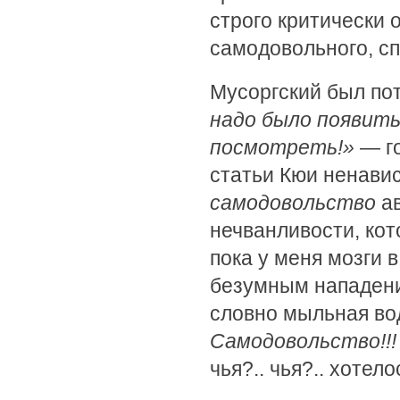
строго критически 
самодовольного, сп
Мусоргский был пот
надо было появить
посмотреть!»
— го
статьи Кюи ненавис
самодовольство
ав
нечванливости, кот
пока у меня мозги 
безумным нападение
словно мыльная вод
Самодовольство!!!
чья?.. чья?.. хотел