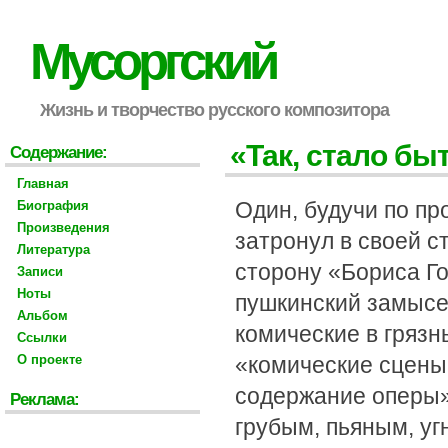
Мусоргский
Жизнь и творчество русского композитора
«Так, стало бы
Содержание:
Главная
Один, будучи по пр
Биография
Произведения
затронул в своей с
Литература
сторону «Бориса Г
Записи
Ноты
пушкинский замысе
Альбом
комические в грязн
Ссылки
О проекте
«комические сцены 
содержание оперы».
Реклама:
грубым, пьяным, уг