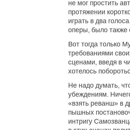
не мог простить ав
протяжении коротко
играть в два голос
оперы, было также 
Вот тогда только М
требованиями свои
сценами, введя в 
хотелось побороть
Не надо думать, чт
убеждениям. Ничего
«взять реванш» в д
пышных постановоч
интригу Самозванц