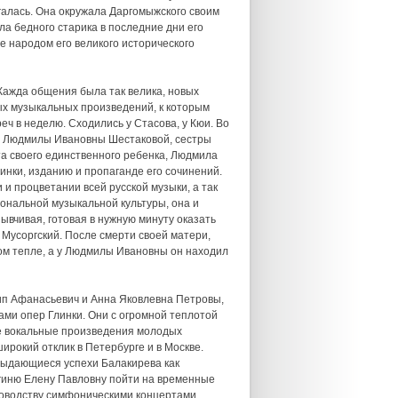
ргалась. Она окружала Даргомыжского своим
а бедного старика в последние дни его
е народом его великого исторического
 Жажда общения была так велика, новых
ых музыкальных произведений, к которым
еч в неделю. Сходились у Стасова, у Кюи. Во
ма Людмилы Ивановны Шестаковой, сестры
та своего единственного ребенка, Людмила
нки, изданию и пропаганде его сочинений.
и процветании всей русской музыки, а так
иональной музыкальной культуры, она и
ывчивая, готовая в нужную минуту оказать
Мусоргский. После смерти своей матери,
ном тепле, а у Людмилы Ивановны он находил
ип Афанасьевич и Анна Яковлевна Петровы,
ми опер Глинки. Они с огромной теплотой
ые вокальные произведения молодых
ирокий отклик в Петербурге и в Москве.
, выдающиеся успехи Балакирева как
гиню Елену Павловну пойти на временные
уководству симфоническими концертами