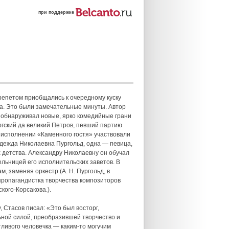
при поддержке
трепетом приобщались к очередному куску
са. Это были замечательные минуты. Автор
 обнаруживал новые, ярко комедийные грани
ргский да великий Петров, певший партию
В исполнении «Каменного гостя» участвовали
адежда Николаевна Пургольд, одна — певица,
 детства. Александру Николаевну он обучал
ельницей его исполнительских заветов. В
, заменяя оркестр (А. Н. Пургольд, в
пропагандистка творчества композиторов
кого-Корсакова.).
 Стасов писал: «Это был восторг,
ьной силой, преобразившей творчество и
тливого человечка — каким-то могучим