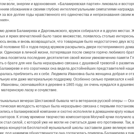
том воли, энергии и вдохновения. «Балакиревская партия» ликовала и восто
енним обожанием и своими глубоко интеллектуальными симпатиями награждал
 за все долгие годы нравственного его одиночества и непризнавания своим ж
ения».
мо домов Балакирева и Даргомыжского, кружок собирался и в других местах.
ных и ярких впечатлений было такое множество, появилось столько интересн
ось вновь и вновь возвращаться, что товарищам было недостаточно двух встр
ой половине 60-х годов перед кружком раскрылись двери гостеприимного до
ки. Одинокая в личной жизни, потерявшая после смерти горячо любимого бра
овна посвятила последние десятилетия своей жизни увековечению памяти Гли
ь о брате для нее была неразрывно связана с душевной тревогой о развитии 
в Балакиреве и его соратниках она видела достойнейших представителей нац
аралась приблизить их к себе. Людмила Ивановна была женщина добрая и отз
льную или даже материальную поддержку. Особенно сильно привязался к ней 
 Ивановны, скончавшейся в деревне в 1865 году, он очень нуждался в душев
 материнскую ласку и сочувствие.
узыкальных вечерах Шестаковой бывала чета ветеранов русской оперы — Ос
стическая молодость которых была неразрывно связана с первыми постановка
сились к балакиревской компании и охотно исполняли в домашнем кругу нов
зиторов. К этому времени творчество композиторов Могучей кучки получило ш
к стал силой, с которой уже не могли не считаться даже его противники. Так
жера концертов Бесплатной музыкальной школы заставили даже великую кня
пки: под нажимом общественности она согласилась привлечь Балакирева к р