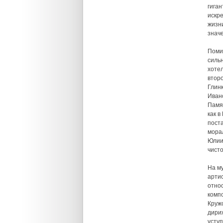
гиган
искр
жизни
знач
Поми
силь
хотел
втор
Глин
Иван
Памят
как 
пост
мора
Юлии
чисто
На м
арти
отно
компо
Кружо
дири
усту