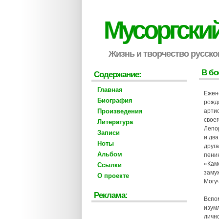
Мусоргски
Жизнь и творчество русско
В бо
Содержание:
Главная
Ежен
Биография
рожд
Произведения
арти
своег
Литература
Лепор
Записи
и дв
Ноты
друг
Альбом
пению
«Каме
Ссылки
заму
О проекте
Могуч
Реклама:
Вспо
изум
лично