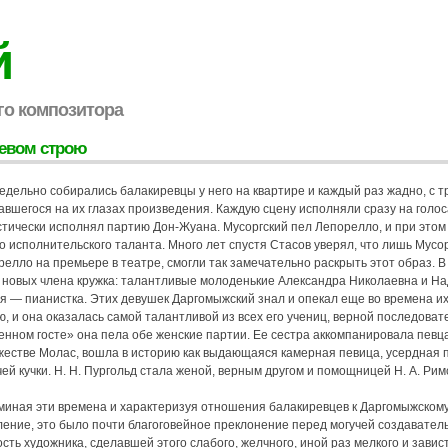
й
го композитора
евом строю
едельно собирались балакиревцы у него на квартире и каждый раз жадно, с 
авшегося на их глазах произведения. Каждую сцену исполняли сразу на голо
стически исполнял партию Дон-Жуана. Мусоргский пел Лепорелло, и при этом
о исполнительского таланта. Много лет спустя Стасов уверял, что лишь Мусо
елло на премьере в театре, смогли так замечательно раскрыть этот образ. 
а новых члена кружка: талантливые молоденькие Александра Николаевна и Н
ая — пианистка. Этих девушек Даргомыжский знал и опекал еще во времена их
, и она оказалась самой талантливой из всех его учениц, верной последоват
нном госте» она пела обе женские партии. Ее сестра аккомпанировала певцам
жестве Молас, вошла в историю как выдающаяся камерная певица, усердная 
ей кучки. Н. Н. Пургольд стала женой, верным другом и помощницей Н. А. Римс
миная эти времена и характеризуя отношения балакиревцев к Даргомыжскому,
ление, это было почти благоговейное преклонение перед могучей создавател
сть художника, сделавшей этого слабого, желчного, иной раз мелкого и завис