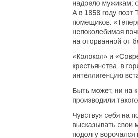
надоело мужикам; о
А в 1858 году поэт
помещиков: «Теперь
непоколебимая почв
на оторванной от б
«Колокол» и «Совр
крестьянства, в го
интеллигенцию вст
Быть может, ни на 
производили такого
Чувствуя себя на п
высказывать свои м
подолгу ворочался 