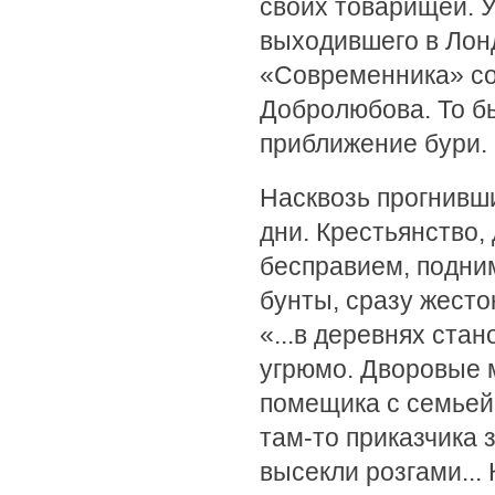
своих товарищей. У
выходившего в Лон
«Современника» со
Добролюбова. То б
приближение бури.
Насквозь прогнивш
дни. Крестьянство,
бесправием, подним
бунты, сразу жесто
«...в деревнях ста
угрюмо. Дворовые 
помещика с семьей 
там-то приказчика 
высекли розгами...