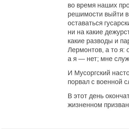
во время наших про
решимости выйти в 
оставаться гусарс
ни на какие дежурст
какие разводы и па
Лермонтов, а то я: 
а я — нет; мне слу
И Мусоргский насто
порвал с военной с
В этот день оконча
жизненном призван