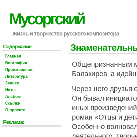
Мусоргский
Жизнь и творчество русского композитора
Знаменательны
Содержание:
Главная
Общепризнанным му
Биография
Произведения
Балакирев, а идей
Литература
Записи
Через него друзья 
Ноты
Альбом
Он бывал инициатор
Ссылки
иных произведений
О проекте
роман «Отцы и дет
Реклама:
Особенно волновал
деятельного, творч