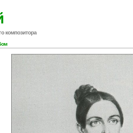
й
го композитора
бом