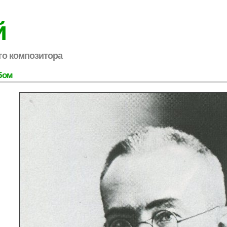
й
го композитора
бом