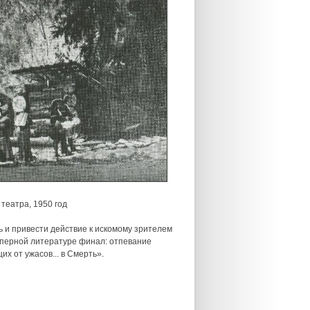
театра, 1950 год
 и привести действие к искомому зрителем
й оперной литературе финал: отпевание
х от ужасов... в Смерть».