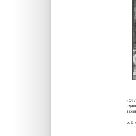
«От 
единс
зажив
Б. В.