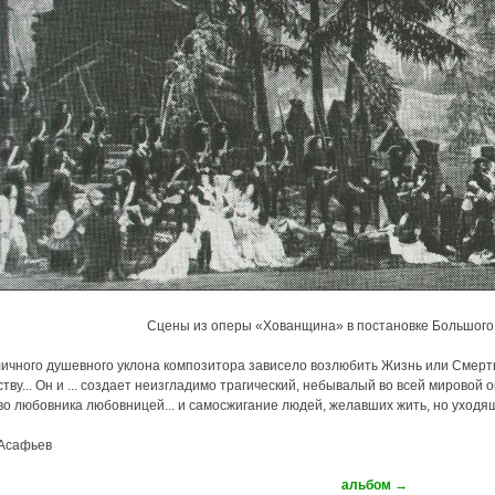
Сцены из оперы «Хованщина» в постановке Большого 
личного душевного уклона композитора зависело возлюбить Жизнь или Смерть
тву... Он и ... создает неизгладимо трагический, небывалый во всей мирово
о любовника любовницей... и самосжигание людей, желавших жить, но уходящи
 Асафьев
альбом →