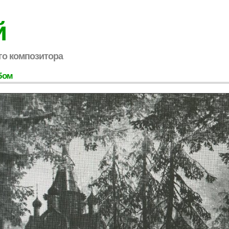
й
го композитора
бом